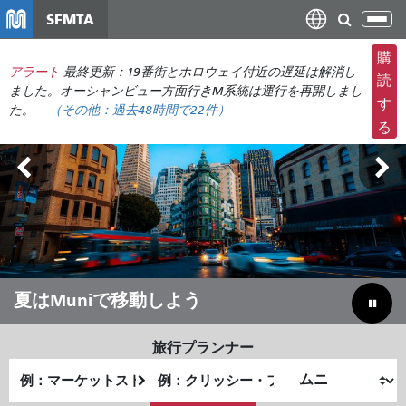
メ
SFMTA
ナ
イ
ビ
ン
購
ゲ
アラート
最終更新：19番街とホロウェイ付近の遅延は解消し
コ
読
ー
ました。オーシャンビュー方面行きM系統は運行を再開しまし
ン
す
た。
（その他：
過去48時間で
22件）
シ
テ
る
ョ
ン
ン
ツ
の
に
切
移
り
動
替
え
アウトサイド・ランズ 8月7日～9日
夏はMuniで移動しよう
予算のギャップを埋めて市を節約する
旅行プランナー
出
終
発
了