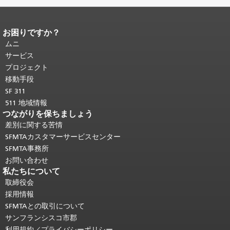
お困りですか？
ページコンテンツの終わり。
このペー
ジの残りの部分はすべてのページで繰
ムニ
り返されます。
メインコンテンツの先
サービス
頭に戻る
。
プロジェクト
移動手段
SF 311
511 地域情報
つながりを保ちましょう
差別に関する苦情
SFMTAカスタマーサービスセンター
SFMTA事務所
お問い合わせ
私たちについて
取締役会
採用情報
SFMTAとの取引について
サンフランシスコ市郡
利用規約／プライバシーポリシー