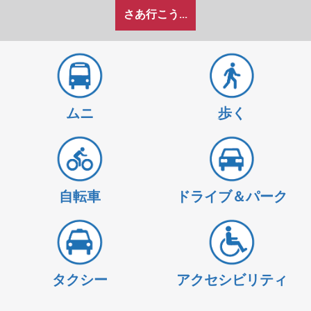
私
地
地
さあ行こう...
が
点
点
ど
の
よ
う
に
ムニ
歩く
旅
し
た
い
か
自転車
ドライブ＆パーク
タクシー
アクセシビリティ