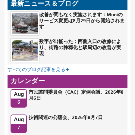
最新ニュース＆ブログ
改善が間もなく実施されます：Muniの
サービス変更は8月29日から開始されま
す
数字が出揃った：西側入口の改修によ
り、街路の静穏化と駅周辺の改善が実
現
すべてのブログ記事を見る
カレンダー
市民諮問委員会（CAC）定例会議、2026年8
Aug
月6日
6
技術関連の公聴会、2026年8月7日
Aug
7