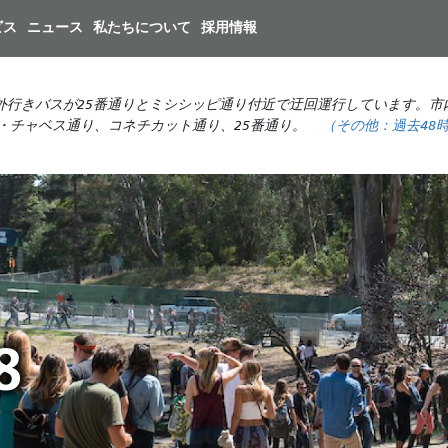
メ
ビス
ニュース
私たちについて
採用情報
イ
ン
コ
外行きバスが25番通りとミシシッピ通り付近で迂回運行しています。市
ン
・チャベス通り、コネチカット通り、25番通り。
（その他：
過去48
テ
ン
ツ
に
移
動
9
8