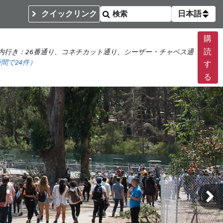
クイックリンク
日本語
購
読
内行き：26番通り、コネチカット通り、シーザー・チャベス通
時間で
24件）
す
る