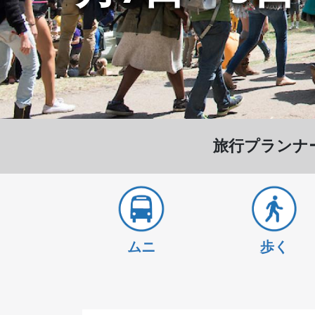
されます
する
旅行プランナ
ムニ
歩く