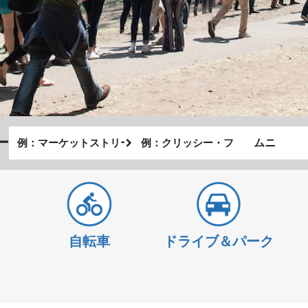
出
終
ー
私
発
了
が
地
地
ど
点
点
の
よ
う
自転車
ドライブ＆パーク
に
旅
し
た