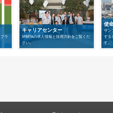
使
キャリアセンター
サン
イブラ
SFMTAの求人情報と採用方針をご覧くだ
する
さい。
す。