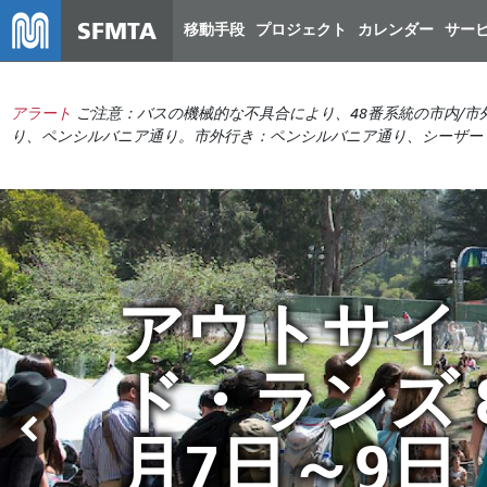
SFMTA
移動手段
プロジェクト
カレンダー
サー
アラート
ご注意：バスの機械的な不具合により、48番系統の市内/市
り、ペンシルバニア通り。市外行き：ペンシルバニア通り、シーザー
Muniの運行
予算のギャ
アウトサイ
夏はMuniで
変更は8月2
ップを埋め
ド・ランズ 
移動しよう
日から開始
て市を節約
月7日～9日