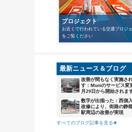
プロジェクト
お近くで行われている交通プロジ
をご覧ください
最新ニュース＆ブログ
改善が間もなく実施さ
す：Muniのサービス変
月29日から開始されま
数字が出揃った：西側
改修により、街路の静
駅周辺の改善が実現
すべてのブログ記事を見る