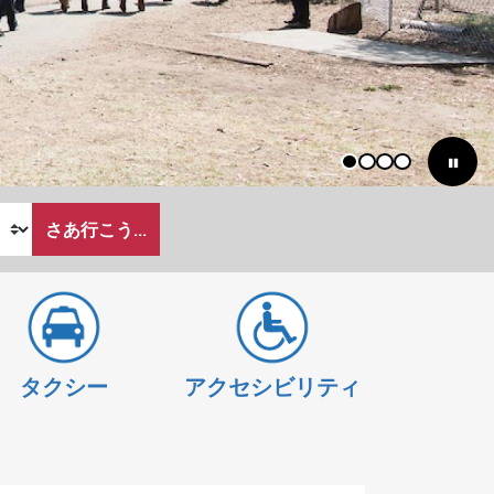
1
2
3
4
さあ行こう...
タクシー
アクセシビリティ