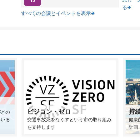
13
る
すべての会議とイベントを表示
ビジョン・ゼロ
持
がどの
ている
交通事故死をなくすという市の取り組み
健康
を支持します
計画