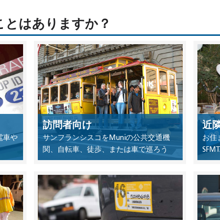
い
か
ことはありますか？
訪問者向け
近
電車や
サンフランシスコをMuniの公共交通機
お住
関、自転車、徒歩、または車で巡ろう
SF