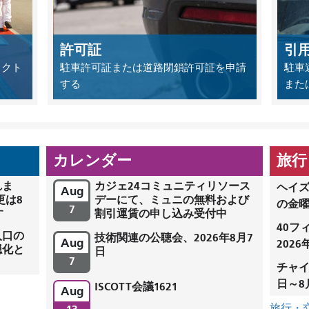
許可証
引
ェクト
駐車許可証または道路閉鎖許可証を申請
駐車
する
また
カレンダー
旅行
れま
カジェ24コミュニティリソース
ヘイズ
Aug
更は8
デーにて、ミュニの無料および
の金
7
す
割引運賃の申し込み受付中
40フ
入口の
技術関連の公聴会、2026年8月7
Aug
202
穏化と
日
7
チャイ
日～8
ISCOTT会議1621
Aug
旅行・