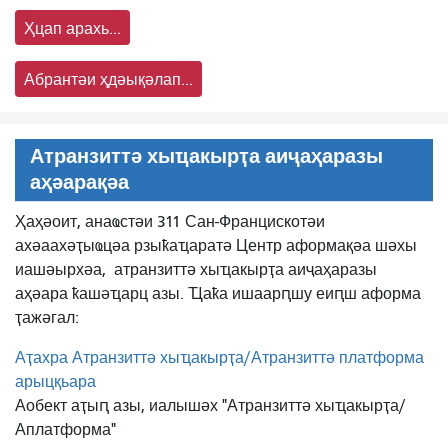
Ҳцап арахь...
Абрантәи ҳдәықәлап...
Атранзиттә хыҵакырҭа аиҷаҳаразы
аҳәарақәа
Ҳаҳәоит, анаҩстәи 311 Сан-Францискотәи
ахәаахәҭыҩцәа рзыҟаҵаратә Центр аформақәа шәхы
иашәырхәа,
атранзиттә хыҵакырҭа аиҷаҳаразы
аҳәара ҟашәҵарц азы. Ҵаҟа ишаарԥшу еиԥш аформа
ҭажәгал:
Аҭахра Атранзиттә хыҵакырҭа/Атранзиттә платформа
арыцқьара
Аобект аҭыԥ азы, иалышәх "Атранзиттә хыҵакырҭа/
Аплатформа"