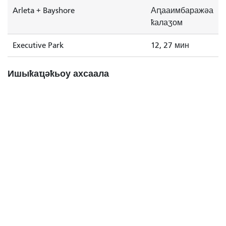
Arleta + Bayshore
Аԥааимбаражәа
ҟалаӡом
Executive Park
12, 27 мин
Ишыҟаҵәҟьоу ахсаала