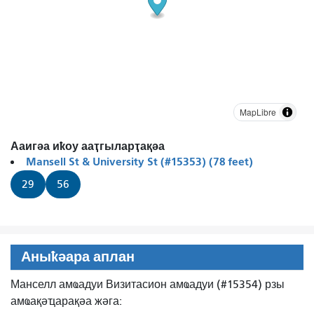
MapLibre
Ааигәа иҟоу ааҭгыларҭақәа
Mansell St & University St (#15353) (78 feet)
29
56
Аныҟәара аплан
Манселл амҩадуи Визитасион амҩадуи (#15354) рзы
амҩақәҵарақәа жәга: