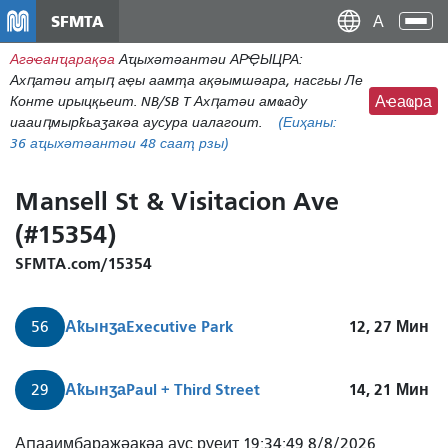
주
SFMTA
Ана
요
аԥс
Агәҽанҵарақәа
Аҵыхәтәантәи АРҾЫЦРА:
콘
Ахԥатәи аҭыԥ аҿы аамҭа ақәымшәара, насгьы Ле
텐
Конте ирыцқьеит. NB/SB T Ахԥатәи амҩаду
Аҽаҩра
츠
иааиԥмырҟьаӡакәа аусура иалагоит.
(Еиҳаны:
로
36
аҵыхәтәантәи 48 сааҭ рзы)
건
너
Mansell St & Visitacion Ave
뛰
(#15354)
기
SFMTA.com/15354
Аҟынӡа
Executive Park
12, 27
Мин
56
Аҟынӡа
Paul + Third Street
14, 21
Мин
29
Аԥааимбаражәақәа аус руеит 19:34:49 8/8/2026