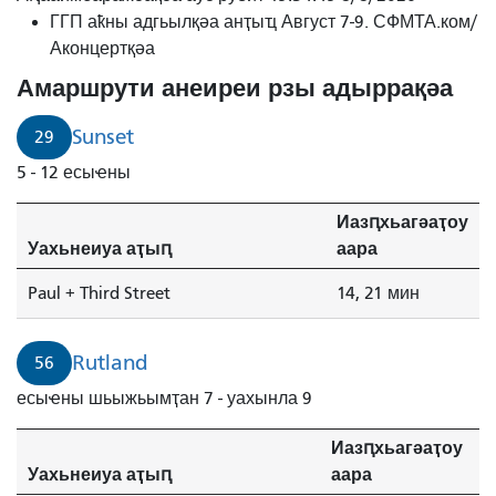
ГГП аҟны адгьылқәа анҭыҵ Август 7-9. СФМТА.ком/
Аконцертқәа
Амаршрути анеиреи рзы адыррақәа
Sunset
29
5 - 12 есыҽны
Иазԥхьагәаҭоу
Уахьнеиуа аҭыԥ
аара
Paul + Third Street
14, 21 мин
Rutland
56
есыҽны шьыжьымҭан 7 - уахынла 9
Иазԥхьагәаҭоу
Уахьнеиуа аҭыԥ
аара