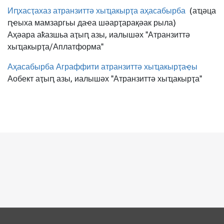
Иԥхасҭахаз атранзиттә хыҵакырҭа аҳасабырба
(аҵәца
ԥҽыха мамзаргьы даҽа шәарҭарақәак рыла)
Аҳәара аҟазшьа аҭыԥ азы, иалышәх "Атранзиттә
хыҵакырҭа/Аплатформа"
Аҳасабырба Аграффити атранзиттә хыҵакырҭаҿы
Аобект аҭыԥ азы, иалышәх "Атранзиттә хыҵакырҭа"