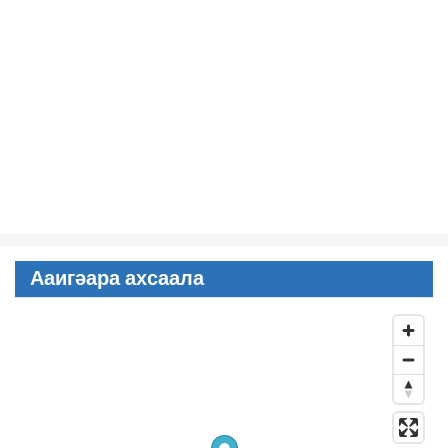
Ааигәара ахсаала