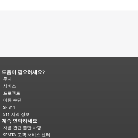
도움이 필요하세요?
페이지 내용 끝입니다.
이 페이지의 나
머지 내용은 모든 페이지에 반복됩니
무니
다.
메인 콘텐츠 상단으로 돌아가려면
서비스
여기를 클릭하십시오
.
프로젝트
이동 수단
SF 311
511 지역 정보
계속 연락하세요
차별 관련 불만 사항
SFMTA 고객 서비스 센터