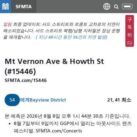
주
SFMTA
탐
요
색
컨
구
메
알림
최종 업데이트: 서드 스트리트와 르콩트 교차로의 지연이
텐
독
뉴
해소되었습니다. 서드 스트리트 북행/남행 지하철은 정상 운행
츠
하
을 재개합니다.
(
지난 48시간 동안
36건의 지연 발생)
전
로
다
환
건
너
Mt Vernon Ave & Howth St
뛰
(#15446)
기
SFMTA.com/15446
에게
Bayview District
21, 41
최소
54
본 예측은 2026년 8월 8일 오후 1시 44분 30초 기준입니다.
8월 7일부터 9일까지 GGP에서 열리는 아웃사이드 랜즈
페스티벌. SFMTA.com/Concerts