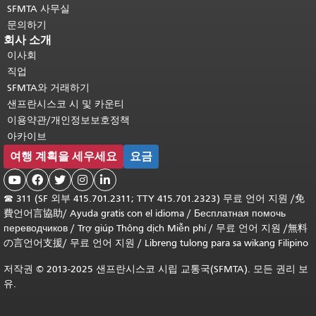
SFMTA 사무실
문의하기
회사 소개
이사회
직업
SFMTA와 거래하기
샌프란시스코 시 및 카운티
이용약관/개인정보보호정책
아카이브
여행 계획을 세우세요
요금





☎
311 (SF 외부 415.701.2311; TTY 415.701.2323) 무료 언어 지원 /
免
費언어言協助
/
Ayuda gratis con el idioma
/
Бесплатная помочь
переводчиков
/
Trợ giúp Thông dịch Miễn phí
/
무료 언어 지원
/
無料
の言언어支援
/
무료 언어 지원
/
Libreng tulong para sa wikang Filipino
저작권 © 2013-2025 샌프란시스코 시립 교통국(SFMTA). 모든 권리 보
유.