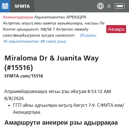
주
SFMTA
Ана
요
аԥс
Агәҽанҵарақәа
Аҵыхәтәантәи АРҾЫЦРА:
콘
Ахԥатәи аҭыԥ аҿы аамҭа ақәымшәара, насгьы Ле
텐
Конте ирыцқьеит. NB/SB T Ахԥатәи амҩаду
Аҽаҩра
츠
иааиԥмырҟьаӡакәа аусура иалагоит.
(Еиҳаны:
로
36
аҵыхәтәантәи 48 сааҭ рзы)
건
너
Miraloma Dr & Juanita Way
뛰
(#15516)
기
SFMTA.com/15516
Аԥааимбаражәақәа зегьы рзы иҟаӡам 8:53:12 AM
8/8/2026
ГГП аҟны адгьылқәа анҭыҵ Август 7-9. СФМТА.ком/
Аконцертқәа
Амаршрути анеиреи рзы адыррақәа