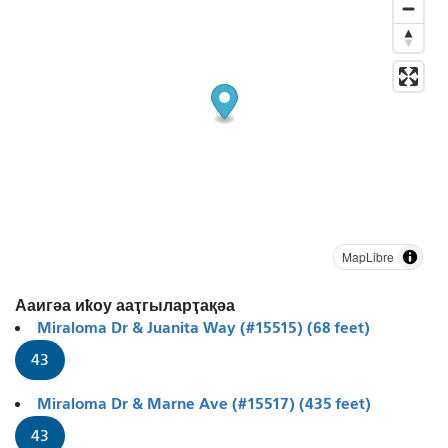
MapLibre
Ааигәа иҟоу ааҭгыларҭақәа
Miraloma Dr & Juanita Way (#15515) (68 feet)
43
Miraloma Dr & Marne Ave (#15517) (435 feet)
43