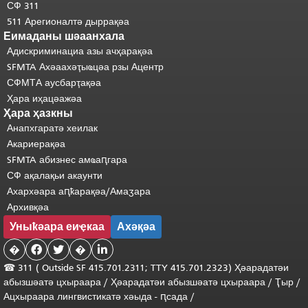
СФ 311
511 Арегионалтә дыррақәа
Еимаданы шәаанхала
Адискриминациа азы ачҳарақәа
SFMTA Ахәаахәҭыҩцәа рзы Ацентр
СФМТА аусбарҭақәа
Ҳара иҳацәажәа
Ҳара ҳазкны
Анапхгаратә хеилак
Акариерақәа
SFMTA абизнес амҩаԥгара
СФ ақалақьи акаунти
Ахархәара аԥҟарақәа/Амаӡара
Архивқәа
Уныҟәара еиҿкаа
Ахәқәа
�


�

☎ 311 (
Outside
SF 415.701.2311; TTY 415.701.2323) Ҳәарадатәи
абызшәатә цхыраара
/
Ҳәарадатәи
абызшәатә
цхыраара
/
Ҭыр
/
Ацхыраара
лингвистикатә
хәыда
-
ԥсада
/