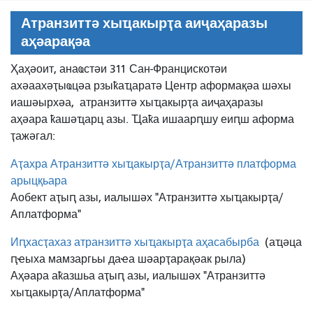
Атранзиттә хыҵакырҭа аиҷаҳаразы
аҳәарақәа
Ҳаҳәоит, анаҩстәи 311 Сан-Францискотәи
ахәаахәҭыҩцәа рзыҟаҵаратә Центр аформақәа шәхы
иашәырхәа,
атранзиттә хыҵакырҭа аиҷаҳаразы
аҳәара ҟашәҵарц азы. Ҵаҟа ишаарԥшу еиԥш аформа
ҭажәгал:
Аҭахра Атранзиттә хыҵакырҭа/Атранзиттә платформа
арыцқьара
Аобект аҭыԥ азы, иалышәх "Атранзиттә хыҵакырҭа/
Аплатформа"
Иԥхасҭахаз атранзиттә хыҵакырҭа аҳасабырба
(аҵәца
ԥҽыха мамзаргьы даҽа шәарҭарақәак рыла)
Аҳәара аҟазшьа аҭыԥ азы, иалышәх "Атранзиттә
хыҵакырҭа/Аплатформа"