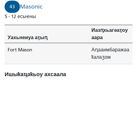
Masonic
43
5 - 12 есыҽны
Иазԥхьагәаҭоу
Уахьнеиуа аҭыԥ
аара
Fort Mason
Аԥааимбаражәа
ҟалаӡом
Ишыҟаҵәҟьоу ахсаала