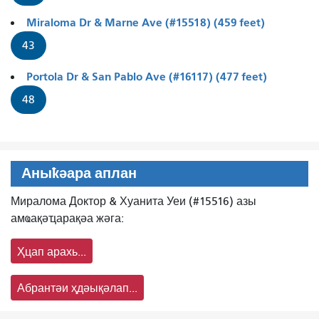
Miraloma Dr & Marne Ave (#15518) (459 feet)
43
Portola Dr & San Pablo Ave (#16117) (477 feet)
48
Аныҟәара аплан
Миралома Доктор & Хуанита Уеи (#15516) азы
амҩақәҵарақәа жәга:
Ҳцап арахь...
Абрантәи ҳдәықәлап...