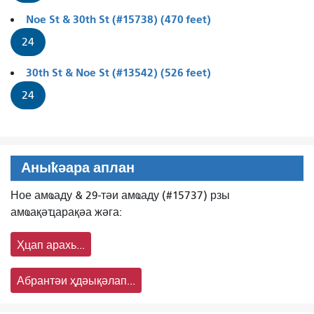
Noe St & 30th St (#15738) (470 feet)
24
30th St & Noe St (#13542) (526 feet)
24
Аныҟәара аплан
Ное амҩаду & 29-тәи амҩаду (#15737) рзы
амҩақәҵарақәа жәга:
Ҳцап арахь...
Абрантәи ҳдәықәлап...