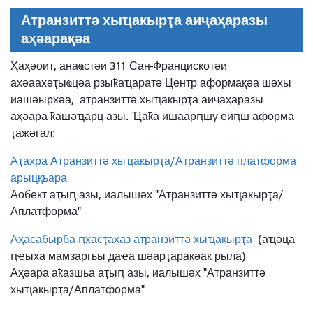
Атранзиттә хыҵакырҭа аиҷаҳаразы
аҳәарақәа
Ҳаҳәоит, анаҩстәи 311 Сан-Францискотәи
ахәаахәҭыҩцәа рзыҟаҵаратә Центр аформақәа шәхы
иашәырхәа,
атранзиттә хыҵакырҭа аиҷаҳаразы
аҳәара ҟашәҵарц азы. Ҵаҟа ишаарԥшу еиԥш аформа
ҭажәгал:
Аҭахра Атранзиттә хыҵакырҭа/Атранзиттә платформа
арыцқьара
Аобект аҭыԥ азы, иалышәх "Атранзиттә хыҵакырҭа/
Аплатформа"
Аҳасабырба ԥхасҭахаз атранзиттә хыҵакырҭа
(аҵәца
ԥҽыха мамзаргьы даҽа шәарҭарақәак рыла)
Аҳәара аҟазшьа аҭыԥ азы, иалышәх "Атранзиттә
хыҵакырҭа/Аплатформа"