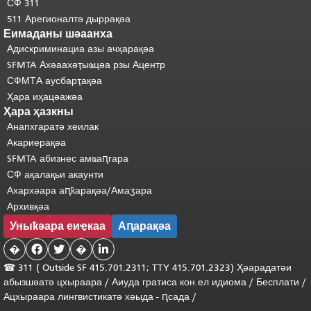
СФ 311
511 Арегионалтә дыррақәа
Еимаданы шәаанха
Адискриминациа азы ачҳарақәа
SFMTA Ахәаахәҭыҩцәа рзы Ацентр
СФМТА аусбарҭақәа
Ҳара иҳацәажәа
Ҳара ҳазкны
Анапхгаратә хеилак
Акариерақәа
SFMTA абизнес амҩаԥгара
СФ ақалақьи акаунти
Ахархәара аԥҟарақәа/Амаӡара
Архивқәа
Уныҟәара еиҿкаа
Аԥарақәа
�


�

☎ 311 (
Outside
SF 415.701.2311; TTY 415.701.2323) Ҳәарадатәи
абызшәатә цхыраара /
Аиуда гратиса
кон
ел
идиома
/
Бесплати
/
Ацхыраара
лингвистикатә
хәыда
-
ԥсада
/