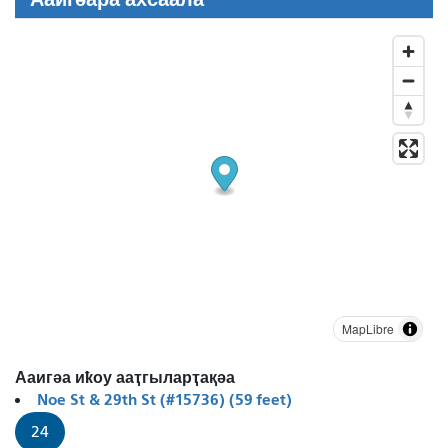
MapLibre
Ааигәа иҟоу ааҭгыларҭақәа
Noe St & 29th St (#15736) (59 feet)
24