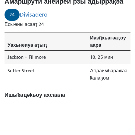
Амаршрути анеиреи рзы адыррақәа
Divisadero
24
Есыҽны асааҭ 24
Иазԥхьагәаҭоу
Уахьнеиуа аҭыԥ
аара
Jackson + Fillmore
10, 25 мин
Sutter Street
Аԥааимбаражәа
ҟалаӡом
Ишыҟаҵәҟьоу ахсаала