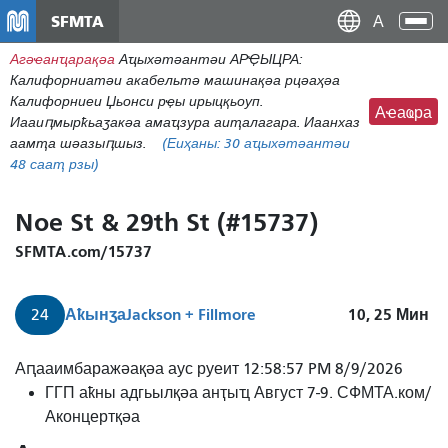
주
SFMTA
Ана
요
аԥс
Агәҽанҵарақәа
Аҵыхәтәантәи АРҾЫЦРА:
콘
Калифорниатәи акабельтә машинақәа рцәаҳәа
텐
Калифорниеи Џьонси рҿы ирыцқьоуп.
츠
Аҽаҩра
Иааиԥмырҟьаӡакәа амаҵзура аиҭалагара. Иаанхаз
로
аамҭа шәазыԥшыз.
(Еиҳаны:
30
аҵыхәтәантәи
건
48 сааҭ рзы)
너
뛰
Noe St & 29th St (#15737)
기
SFMTA.com/15737
Аҟынӡа
Jackson + Fillmore
10, 25
Мин
24
Аԥааимбаражәақәа аус руеит 12:58:57 PM 8/9/2026
ГГП аҟны адгьылқәа анҭыҵ Август 7-9. СФМТА.ком/
Аконцертқәа