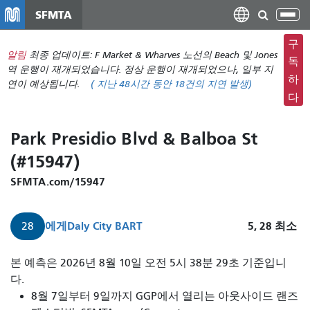
주
SFMTA
탐
요
색
컨
구
메
알림
최종 업데이트: F Market & Wharves 노선의 Beach 및 Jones
텐
독
뉴
역 운행이 재개되었습니다. 정상 운행이 재개되었으나, 일부 지
츠
하
연이 예상됩니다.
(
지난 48시간 동안
18건의 지연 발생)
전
로
다
환
건
너
Park Presidio Blvd & Balboa St
뛰
(#15947)
기
SFMTA.com/15947
에게
Daly City BART
5, 28
최소
28
본 예측은 2026년 8월 10일 오전 5시 38분 29초 기준입니
다.
8월 7일부터 9일까지 GGP에서 열리는 아웃사이드 랜즈