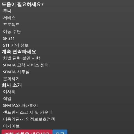
도움이 필요하세요?
페이지 내용 끝입니다.
이 페이지의 나
머지 내용은 모든 페이지에 반복됩니
무니
다.
메인 콘텐츠 상단으로 돌아가려면
서비스
여기를 클릭하십시오
.
프로젝트
이동 수단
SF 311
511 지역 정보
계속 연락하세요
차별 관련 불만 사항
SFMTA 고객 서비스 센터
SFMTA 사무실
문의하기
회사 소개
이사회
직업
SFMTA와 거래하기
샌프란시스코 시 및 카운티
이용약관/개인정보보호정책
아카이브