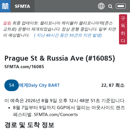
주
SFMTA
탐
요
색
컨
구
메
알림
최종 업데이트: 캘리포니아 케이블카 캘리포니아역(존스
텐
독
뉴
교차로) 운행이 재개되었습니다. 정상 운행 중입니다. 일부 지연
츠
하
이 예상됩니다.
(
지난 48시간 동안
30건의 지연 발생)
전
로
다
환
건
너
Prague St & Russia Ave (#16085)
뛰
기
SFMTA.com/16085
에게
Daly City BART
22, 87
최소
54
이 예측은 2026년 8월 9일 오후 12시 48분 51초 기준입니다.
8월 7일부터 9일까지 GGP에서 열리는 아웃사이드 랜즈
페스티벌. SFMTA.com/Concerts
경로 및 도착 정보