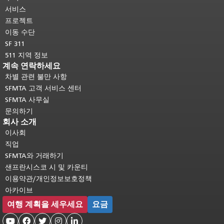
다.
메인 콘텐츠 상단으로 돌아가려면
서비스
여기를 클릭하십시오
.
프로젝트
이동 수단
SF 311
511 지역 정보
계속 연락하세요
차별 관련 불만 사항
SFMTA 고객 서비스 센터
SFMTA 사무실
문의하기
회사 소개
이사회
직업
SFMTA와 거래하기
샌프란시스코 시 및 카운티
이용약관/개인정보보호정책
아카이브
여행 계획을 세우세요
요금




