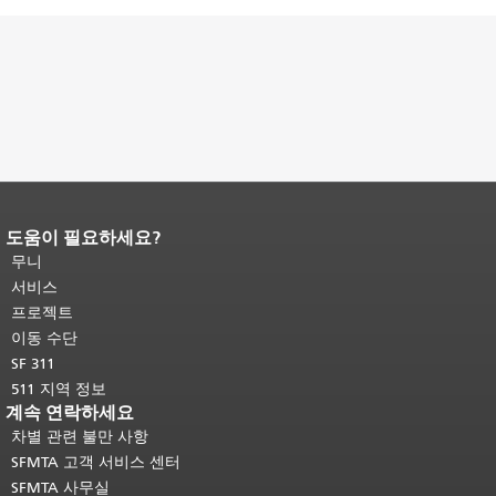
도움이 필요하세요?
페이지 내용 끝입니다.
이 페이지의 나
머지 내용은 모든 페이지에 반복됩니
무니
다.
메인 콘텐츠 상단으로 돌아가려면
서비스
여기를 클릭하십시오
.
프로젝트
이동 수단
SF 311
511 지역 정보
계속 연락하세요
차별 관련 불만 사항
SFMTA 고객 서비스 센터
SFMTA 사무실