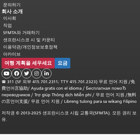
문의하기
회사 소개
이사회
직업
SFMTA와 거래하기
샌프란시스코 시 및 카운티
이용약관/개인정보보호정책
아카이브
여행 계획을 세우세요
요금





☎
311 (SF 외부 415.701.2311; TTY 415.701.2323) 무료 언어 지원 /
免
費언어言協助
/
Ayuda gratis con el idioma
/
Бесплатная помоЂ
переводчиков
/
Trợ giúp Thông dịch Miễn phí
/
무료 언어 지원
/
無料
の言언어支援
/
무료 언어 지원
/
Libreng tulong para sa wikang Filipino
저작권 © 2013-2025 샌프란시스코 시립 교통국(SFMTA). 모든 권리 보
유.