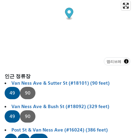
맵리브레
인근 정류장
Van Ness Ave & Sutter St (#18101) (90 feet)
49
90
Van Ness Ave & Bush St (#18092) (329 feet)
49
90
Post St & Van Ness Ave (#16024) (386 feet)