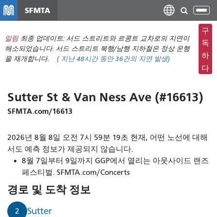
주
SFMTA
탐
요
색
컨
구
메
알림
최종 업데이트: 서드 스트리트와 르콩트 교차로의 지연이
텐
독
뉴
해소되었습니다. 서드 스트리트 북행/남행 지하철은 정상 운행
츠
하
을 재개합니다.
(
지난 48시간 동안
36건의 지연 발생)
전
로
다
환
건
너
Sutter St & Van Ness Ave (#16613)
뛰
기
SFMTA.com/16613
2026년 8월 8일 오전 7시 59분 19초 현재, 어떤 노선에 대해
서도 예측 정보가 제공되지 않습니다.
8월 7일부터 9일까지 GGP에서 열리는 아웃사이드 랜즈
페스티벌. SFMTA.com/Concerts
경로 및 도착 정보
Sutter
2