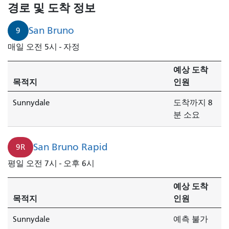
브
경로 및 도착 정보
루
노
San Bruno
9
발
매일 오전 5시 - 자정
서
니
예상 도착
데
목적지
인원
일
행
Sunnydale
도착까지 8
열
분 소요
차
가
San Bruno Rapid
9R
도
착
평일 오전 7시 - 오후 6시
합
니
예상 도착
다.
목적지
인원
Sunnydale
예측 불가