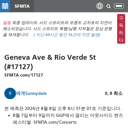
주
SFMTA
탐
요
색
컨
구
메
알림
최종 업데이트: 서드 스트리트와 르콩트 교차로의 지연이
텐
독
뉴
해소되었습니다. 서드 스트리트 북행/남행 지하철은 정상 운행
츠
하
을 재개합니다.
(
지난 48시간 동안
36건의 지연 발생)
전
로
다
환
건
너
Geneva Ave & Rio Verde St
뛰
(#17127)
기
SFMTA.com/17127
에게
Sunnydale
0, 8
최소
9
9
본 예측은 2026년 8월 8일 오후 8시 51분 07초 기준입니다.
번
8월 7일부터 9일까지 GGP에서 열리는 아웃사이드 랜즈
샌
페스티벌. SFMTA.com/Concerts