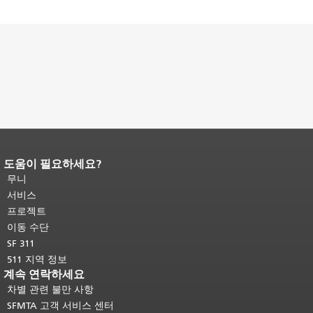
도움이 필요하세요?
페이지 내용 끝입니다.
이 페이지의 나
머지 내용은 모든 페이지에 반복됩니
무니
다.
메인 콘텐츠 상단으로 돌아가려면
서비스
여기를 클릭하십시오
.
프로젝트
이동 수단
SF 311
511 지역 정보
계속 연락하세요
차별 관련 불만 사항
SFMTA 고객 서비스 센터