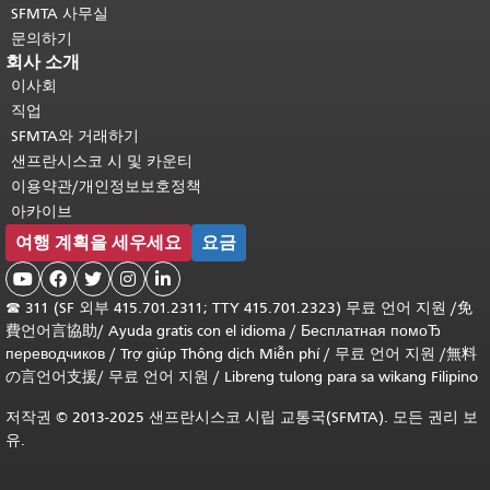
SFMTA 사무실
문의하기
회사 소개
이사회
직업
SFMTA와 거래하기
샌프란시스코 시 및 카운티
이용약관/개인정보보호정책
아카이브
여행 계획을 세우세요
요금





☎
311 (SF 외부 415.701.2311; TTY 415.701.2323) 무료 언어 지원 /
免
費언어言協助
/
Ayuda gratis con el idioma
/
Бесплатная помоЂ
переводчиков
/
Trợ giúp Thông dịch Miễn phí
/
무료 언어 지원
/
無料
の言언어支援
/
무료 언어 지원
/
Libreng tulong para sa wikang Filipino
저작권 © 2013-2025 샌프란시스코 시립 교통국(SFMTA). 모든 권리 보
유.