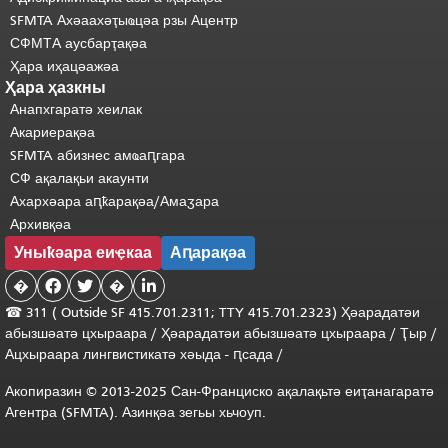
SFMTA Ахәаахәҭыҩцәа рзы Ацентр
СФМТА аусбарҭақәа
Ҳара иҳацәажәа
Ҳара ҳазкны
Анапхгаратә хеилак
Акариерақәа
SFMTA абизнес амҩаԥгара
СФ ақалақьи акаунти
Ахархәара аԥҟарақәа/Амаӡара
Архивқәа
Уныҟәара еиҿкаа
Аԥарақәа
�


�

☎ 311 (
Outside
SF 415.701.2311; TTY 415.701.2323) Ҳәарадатәи
абызшәатә цхыраара
/
Ҳәарадатәи
абызшәатә
цхыраара
/
Ҭыр
/
Ацхыраара
лингвистикатә
хәыда
-
ԥсада
/
Акопиразин © 2013-2025 Сан-Франциско ақалақьтә еиҭанагаратә
Агентра (SFMTA). Азинқәа зегьы хьчоуп.