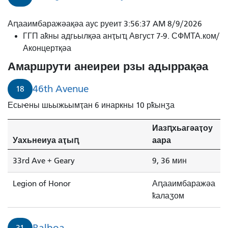
31
Аԥааимбаражәақәа аус руеит 3:56:37 AM 8/9/2026
Бальбоа
ГГП аҟны адгьылқәа анҭыҵ Август 7-9. СФМТА.ком/
3
Аконцертқәа
минуҭ
Амаршрути анеиреи рзы адыррақәа
рышьҭахь
дааит.
46th Avenue
18
Есыҽны шьыжьымҭан 6 инаркны 10 рҟынӡа
Иазԥхьагәаҭоу
Уахьнеиуа аҭыԥ
аара
33rd Ave + Geary
9, 36 мин
Legion of Honor
Аԥааимбаражәа
ҟалаӡом
Balboa
31