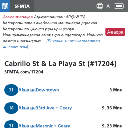
주
SFMTA
Ана
요
аԥс
Агәҽанҵарақәа
Аҵыхәтәантәи АРҾЫЦРА:
콘
Калифорниатәи акабельтә машинақәа рцәаҳәа
텐
Калифорниеи Џьонси рҿы ирыцқьоуп.
츠
Аҽаҩра
Иааиԥмырҟьаӡакәа амаҵзура аиҭалагара. Иаанхаз
로
аамҭа шәазыԥшыз.
(Еиҳаны:
30
аҵыхәтәантәи
건
48 сааҭ рзы)
너
뛰
Cabrillo St & La Playa St (#17204)
기
SFMTA.com/17204
Аҟынӡа
Downtown
3
Мин
31
Аҟынӡа
33rd Ave + Geary
9, 36
Мин
18
Аҟынӡа
Masonic + Geary
9, 23
Мин
31