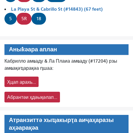
La Playa St & Cabrillo St (#14843) (67 feet)
5
5R
18
Аныҟәара аплан
Кабрилло амҩаду & Ла Плаиа амҩаду (#17204) рзы
амҩақәҵарақәа ԥшаа:
Ҳцап арахь...
Абрантәи ҳдәықәлап...
Атранзиттә хыҵакырҭа аиҷаҳаразы
аҳәарақәа