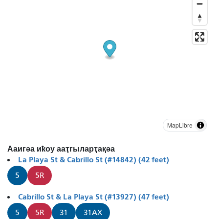
MapLibre
Ааигәа иҟоу ааҭгыларҭақәа
La Playa St & Cabrillo St (#14842) (42 feet)
5
5R
Cabrillo St & La Playa St (#13927) (47 feet)
5
5R
31
31AX