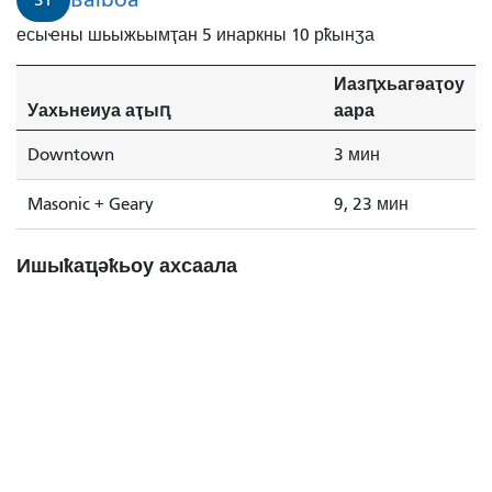
есыҽны шьыжьымҭан 5 инаркны 10 рҟынӡа
Иазԥхьагәаҭоу
Уахьнеиуа аҭыԥ
аара
Downtown
3 мин
Masonic + Geary
9, 23 мин
Ишыҟаҵәҟьоу ахсаала