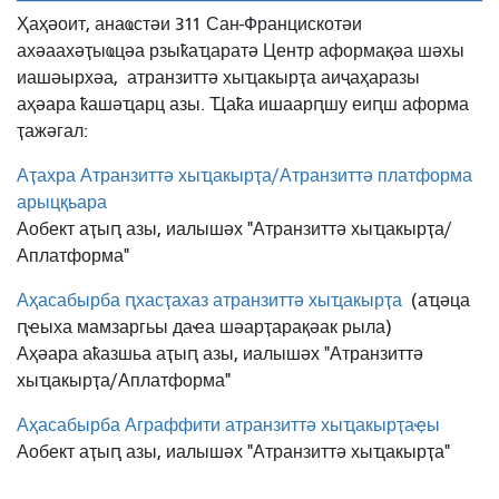
Ҳаҳәоит, анаҩстәи 311 Сан-Францискотәи
ахәаахәҭыҩцәа рзыҟаҵаратә Центр аформақәа шәхы
иашәырхәа,
атранзиттә хыҵакырҭа аиҷаҳаразы
аҳәара ҟашәҵарц азы. Ҵаҟа ишаарԥшу еиԥш аформа
ҭажәгал:
Аҭахра Атранзиттә хыҵакырҭа/Атранзиттә платформа
арыцқьара
Аобект аҭыԥ азы, иалышәх "Атранзиттә хыҵакырҭа/
Аплатформа"
Аҳасабырба ԥхасҭахаз атранзиттә хыҵакырҭа
(аҵәца
ԥҽыха мамзаргьы даҽа шәарҭарақәак рыла)
Аҳәара аҟазшьа аҭыԥ азы, иалышәх "Атранзиттә
хыҵакырҭа/Аплатформа"
Аҳасабырба Аграффити атранзиттә хыҵакырҭаҿы
Аобект аҭыԥ азы, иалышәх "Атранзиттә хыҵакырҭа"