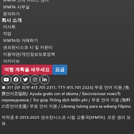
SFMTA 고객 서비스 센터
SFMTA 사무실
문의하기
회사 소개
이사회
직업
SFMTA와 거래하기
샌프란시스코 시 및 카운티
이용약관/개인정보보호정책
아카이브
여행 계획을 세우세요
요금





☎
311 (SF 외부 415.701.2311; TTY 415.701.2323) 무료 언어 지원 /
免
費언어言協助
/
Ayuda gratis con el idioma
/
Бесплатная помоЂ
переводчиков
/
Trợ giúp Thông dịch Miễn phí
/
무료 언어 지원
/
無料
の言언어支援
/
무료 언어 지원
/
Libreng tulong para sa wikang Filipino
저작권 © 2013-2025 샌프란시스코 시립 교통국(SFMTA). 모든 권리 보
유.