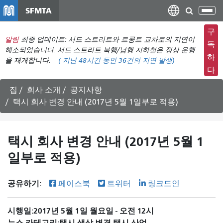
주
SFMTA
탐
요
색
컨
구
메
알림
최종 업데이트: 서드 스트리트와 르콩트 교차로의 지연이
텐
독
뉴
해소되었습니다. 서드 스트리트 북행/남행 지하철은 정상 운행
츠
하
을 재개합니다.
(
지난 48시간 동안
36건의 지연 발생)
전
로
다
환
건
너
집
회사 소개
공지사항
뛰
택시 회사 변경 안내 (2017년 5월 1일부로 적용)
기
택시 회사 변경 안내 (2017년 5월 1
일부로 적용)
공유하기:
페이스북
트위터
링크드인
시행일
2017년 5월 1일 월요일 - 오전 12시
뉴스 카테고리
택시 색상 변경
택시 산업