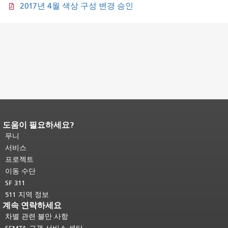
2017년 4월 색상 구성 변경 승인
도움이 필요하세요?
페이지 내용 끝입니다.
이 페이지의 나
머지 내용은 모든 페이지에 반복됩니
무니
다.
메인 콘텐츠 상단으로 돌아가려면
서비스
여기를 클릭하십시오
.
프로젝트
이동 수단
SF 311
511 지역 정보
계속 연락하세요
차별 관련 불만 사항