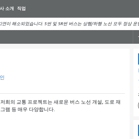
주
사 소개
직업
요
컨
연이 해소되었습니다. 5번 및 5R번 버스는 상행/하행 노선 모두 정상 
텐
츠
로
건
너
뛰
기
인
저희의 교통 프로젝트는 새로운 버스 노선 개설, 도로 재
로그램 등 매우 다양합니다.