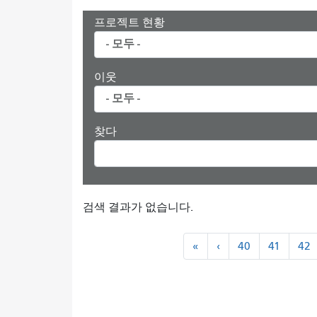
프로젝트 현황
이웃
찾다
검색 결과가 없습니다.
쪽
«
``
«
‹
40
41
42
수
처
이
매
음
전
기
기