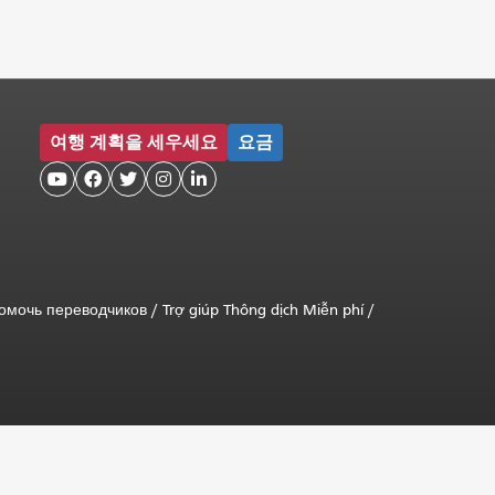
여행 계획을 세우세요
요금





омочь переводчиков
/
Trợ giúp Thông dịch Miễn phí
/