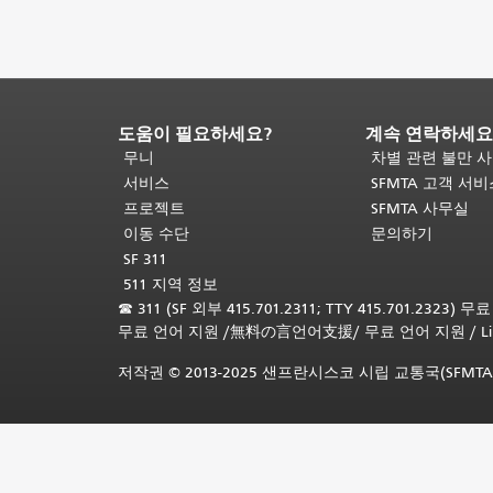
도움이 필요하세요?
계속 연락하세요
페
이
무니
차별 관련 불만 
지
서비스
SFMTA 고객 서
내
프로젝트
SFMTA 사무실
용
이동 수단
문의하기
끝
SF 311
입
511 지역 정보
니
☎
311 (SF 외부 415.701.2311; TTY 415.701.2323) 
다.
이
무료 언어 지원
/
無料の言언어支援
/
무료 언어 지원
/
L
페
이
저작권 © 2013-2025 샌프란시스코 시립 교통국(SFMTA
지
의
나
머
지