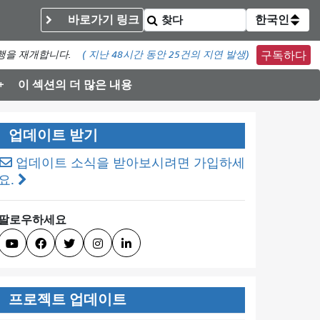
바로가기 링크
한국인
운행을 재개합니다.
(
지난 48시간 동안
25건의 지연 발생)
구독하다
이 섹션의 더 많은 내용
업데이트 받기
업데이트 소식을 받아보시려면 가입하세
요.
팔로우하세요





프로젝트 업데이트