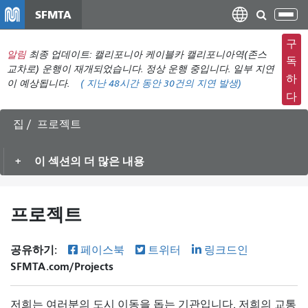
주
SFMTA
탐
요
색
컨
구
메
알림
최종 업데이트: 캘리포니아 케이블카 캘리포니아역(존스
텐
독
뉴
교차로) 운행이 재개되었습니다. 정상 운행 중입니다. 일부 지연
츠
하
이 예상됩니다.
(
지난 48시간 동안
30건의 지연 발생)
전
로
다
환
건
너
집
프로젝트
뛰
기
이 섹션의 더 많은 내용
프로젝트
공유하기:
페이스북
트위터
링크드인
SFMTA.com/Projects
저희는 여러분의 도시 이동을 돕는 기관입니다. 저희의 교통