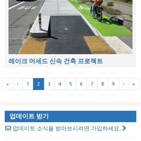
레이크 머세드 신속 건축 프로젝트
쪽
«
``
다
마
«
‹
1
2
3
4
5
6
7
8
9
›
»
수
처
이
음
지
매
음
전
›
막
»
기
기
업데이트 받기
업데이트 소식을 받아보시려면 가입하세요.