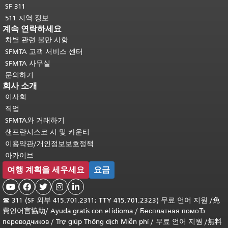
SF 311
511 지역 정보
계속 연락하세요
차별 관련 불만 사항
SFMTA 고객 서비스 센터
SFMTA 사무실
문의하기
회사 소개
이사회
직업
SFMTA와 거래하기
샌프란시스코 시 및 카운티
이용약관/개인정보보호정책
아카이브
여행 계획을 세우세요
요금





☎
311 (SF 외부 415.701.2311; TTY 415.701.2323) 무료 언어 지원 /
免
費언어言協助
/
Ayuda gratis con el idioma
/
Бесплатная помоЂ
переводчиков
/
Trợ giúp Thông dịch Miễn phí
/
무료 언어 지원
/
無料