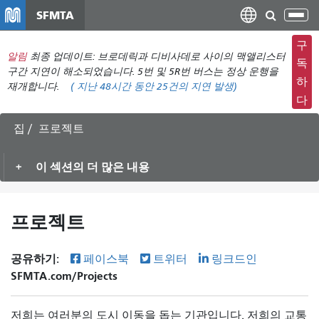
주
SFMTA
탐
요
색
컨
구
메
알림
최종 업데이트: 브로데릭과 디비사데로 사이의 맥앨리스터
텐
독
뉴
구간 지연이 해소되었습니다. 5번 및 5R번 버스는 정상 운행을
츠
하
재개합니다.
(
지난 48시간 동안
25건의 지연 발생)
전
로
다
환
건
너
집
프로젝트
뛰
기
이 섹션의 더 많은 내용
프로젝트
공유하기:
페이스북
트위터
링크드인
SFMTA.com/Projects
저희는 여러분의 도시 이동을 돕는 기관입니다. 저희의 교통