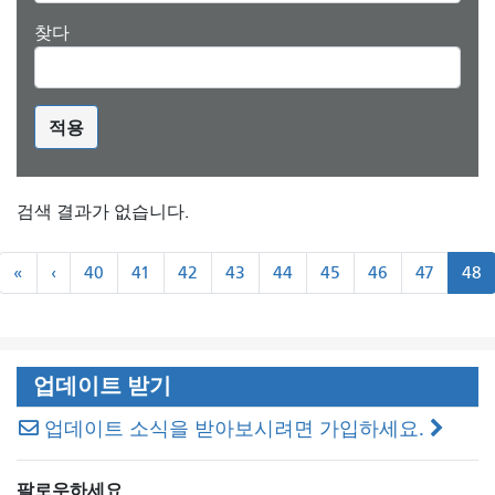
찾다
적용
검색 결과가 없습니다.
쪽
«
``
«
‹
40
41
42
43
44
45
46
47
48
수
처
이
매
음
전
기
기
업데이트 받기
업데이트 소식을 받아보시려면 가입하세요.
팔로우하세요