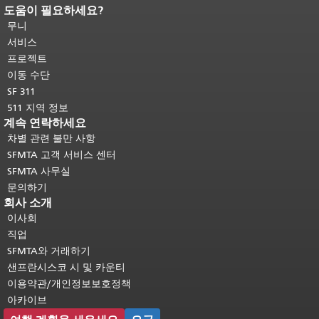
도움이 필요하세요?
페이지 내용 끝입니다.
이 페이지의 나
머지 내용은 모든 페이지에 반복됩니
무니
다.
메인 콘텐츠 상단으로 돌아가려면
서비스
여기를 클릭하십시오
.
프로젝트
이동 수단
SF 311
511 지역 정보
계속 연락하세요
차별 관련 불만 사항
SFMTA 고객 서비스 센터
SFMTA 사무실
문의하기
회사 소개
이사회
직업
SFMTA와 거래하기
샌프란시스코 시 및 카운티
이용약관/개인정보보호정책
아카이브