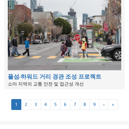
폴섬-하워드 거리 경관 조성 프로젝트
소마 지역의 교통 안전 및 접근성 개선
쪽
다
마
1
2
3
4
5
6
7
8
9
›
»
수
음
지
매
›
막
»
기
기