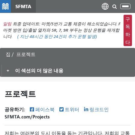
주
SFMTA
탐
요
색
컨
구
메
알림
최종 업데이트: 마켓/5번가 교통 체증이 해소되었습니다. F
텐
독
뉴
마켓 방면 입/출발 열차와 5R, 7, 9R 부두는 정상 운행을 재개합
츠
하
니다.
(
지난 48시간 동안
24건의 추가 운행 발생)
전
로
다
환
건
너
집
프로젝트
뛰
기
이 섹션의 더 많은 내용
프로젝트
공유하기:
페이스북
트위터
링크드인
SFMTA.com/Projects
저희는 여러분의 도시 이동을 돕는 기관입니다. 저희의 교통