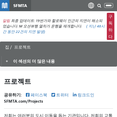
주
SFMTA
탐
요
색
컨
구
메
알림
최종 업데이트: 19번가와 할로웨이 인근의 지연이 해소되
텐
독
뉴
었습니다. M 오션뷰행 열차가 운행을 재개합니다.
(
지난 48시
츠
하
간 동안
22건의 지연 발생)
전
로
다
환
건
너
집
프로젝트
뛰
기
이 섹션의 더 많은 내용
프로젝트
공유하기:
페이스북
트위터
링크드인
SFMTA.com/Projects
저희는 여러분의 도시 이동을 돕는 기관입니다. 저희의 교통