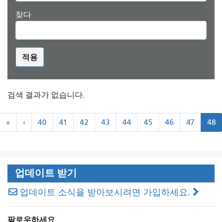
찾다
적용
검색 결과가 없습니다.
쪽
«
``
«
‹
40
41
42
43
44
45
46
47
48
수
처
이
매
음
전
기
기
업데이트 받기
업데이트 소식을 받아보시려면 가입하세요.
팔로우하세요