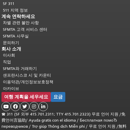
SF 311
511 지역 정보
계속 연락하세요
차별 관련 불만 사항
SFMTA 고객 서비스 센터
SFMTA 사무실
문의하기
회사 소개
이사회
직업
SFMTA와 거래하기
샌프란시스코 시 및 카운티
이용약관/개인정보보호정책
아카이브
여행 계획을 세우세요
요금





☎
311 (SF 외부 415.701.2311; TTY 415.701.2323) 무료 언어 지원 /
免
費언어言協助
/
Ayuda gratis con el idioma
/
Бесплатная помоЂ
переводчиков
/
Trợ giúp Thông dịch Miễn phí
/
무료 언어 지원
/
無料