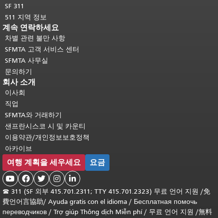
SF 311
511 지역 정보
계속 연락하세요
차별 관련 불만 사항
SFMTA 고객 서비스 센터
SFMTA 사무실
문의하기
회사 소개
이사회
직업
SFMTA와 거래하기
샌프란시스코 시 및 카운티
이용약관/개인정보보호정책
아카이브
여행 계획을 세우세요
요금





☎
311 (SF 외부 415.701.2311; TTY 415.701.2323) 무료 언어 지원 /
免
費언어言協助
/
Ayuda gratis con el idioma
/
Бесплатная помочь
переводчиков
/
Trợ giúp Thông dịch Miễn phí
/
무료 언어 지원
/
無料