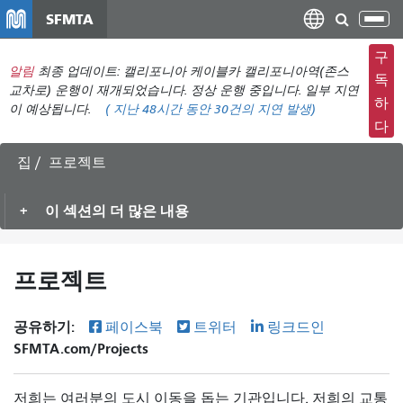
주
SFMTA
탐
요
색
컨
구
메
알림
최종 업데이트: 캘리포니아 케이블카 캘리포니아역(존스
텐
독
뉴
교차로) 운행이 재개되었습니다. 정상 운행 중입니다. 일부 지연
츠
하
이 예상됩니다.
(
지난 48시간 동안
30건의 지연 발생)
전
로
다
환
건
너
집
프로젝트
뛰
기
이 섹션의 더 많은 내용
프로젝트
공유하기:
페이스북
트위터
링크드인
SFMTA.com/Projects
저희는 여러분의 도시 이동을 돕는 기관입니다. 저희의 교통