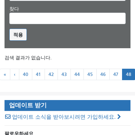
찾다
적용
검색 결과가 없습니다.
쪽
«
``
«
‹
40
41
42
43
44
45
46
47
48
수
처
이
매
음
전
기
기
업데이트 받기
업데이트 소식을 받아보시려면 가입하세요.
팔로우하세요