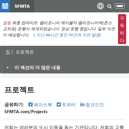
주
SFMTA
탐
요
색
컨
구
메
알림
최종 업데이트: 캘리포니아 케이블카 캘리포니아역(존스
텐
독
뉴
교차로) 운행이 재개되었습니다. 정상 운행 중입니다. 일부 지연
츠
하
이 예상됩니다.
(
지난 48시간 동안
30건의 지연 발생)
전
로
다
환
건
너
집
프로젝트
뛰
기
이 섹션의 더 많은 내용
프로젝트
공유하기:
페이스북
트위터
링크드인
SFMTA.com/Projects
저희는 여러분의 도시 이동을 돕는 기관입니다. 저희의 교통