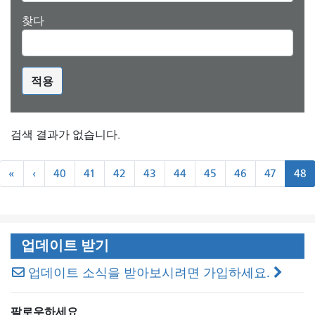
찾다
적용
검색 결과가 없습니다.
쪽
«
``
«
‹
40
41
42
43
44
45
46
47
48
수
처
이
매
음
전
기
기
업데이트 받기
업데이트 소식을 받아보시려면 가입하세요.
팔로우하세요