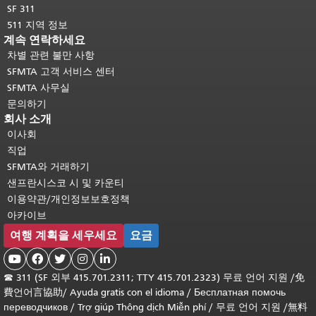
SF 311
511 지역 정보
계속 연락하세요
차별 관련 불만 사항
SFMTA 고객 서비스 센터
SFMTA 사무실
문의하기
회사 소개
이사회
직업
SFMTA와 거래하기
샌프란시스코 시 및 카운티
이용약관/개인정보보호정책
아카이브
여행 계획을 세우세요
요금





☎
311 (SF 외부 415.701.2311; TTY 415.701.2323) 무료 언어 지원 /
免
費언어言協助
/
Ayuda gratis con el idioma
/
Бесплатная помочь
переводчиков
/
Trợ giúp Thông dịch Miễn phí
/
무료 언어 지원
/
無料