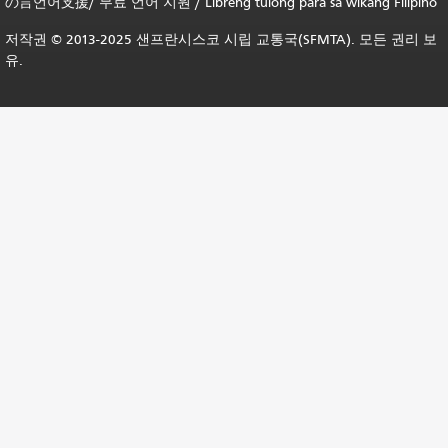
の言언어支援
/
무료 언어 지원
/
Libreng tulong para sa wikang Filipino
저작권 © 2013-2025 샌프란시스코 시립 교통국(SFMTA). 모든 권리 보
유.