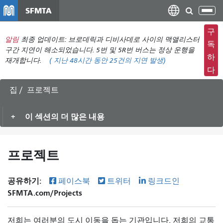
주
SFMTA
탐
요
색
컨
구
메
알림
최종 업데이트: 브로데릭과 디비사데로 사이의 맥앨리스터
텐
독
뉴
구간 지연이 해소되었습니다. 5번 및 5R번 버스는 정상 운행을
츠
하
재개합니다.
(
지난 48시간 동안
25건의 지연 발생)
전
로
다
환
건
너
집
프로젝트
뛰
기
이 섹션의 더 많은 내용
프로젝트
공유하기:
페이스북
트위터
링크드인
SFMTA.com/Projects
저희는 여러분의 도시 이동을 돕는 기관입니다. 저희의 교통