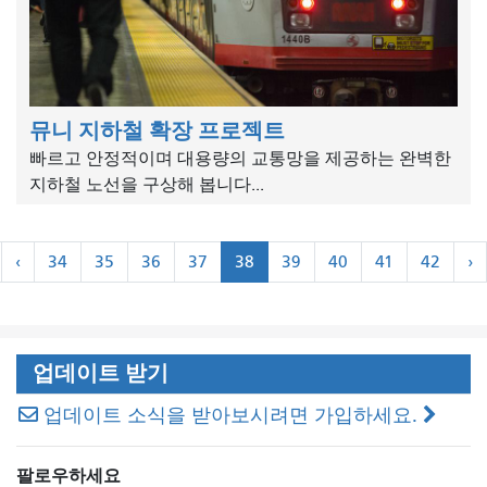
뮤니 지하철 확장 프로젝트
빠르고 안정적이며 대용량의 교통망을 제공하는 완벽한
지하철 노선을 구상해 봅니다...
쪽
``
‹
34
35
36
37
38
39
40
41
42
›
수
처
이
매
음
전
›
기
기
업데이트 받기
업데이트 소식을 받아보시려면 가입하세요.
팔로우하세요