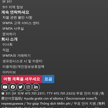
SF 311
511 지역 정보
계속 연락하세요
차별 관련 불만 사항
SFMTA 고객 서비스 센터
SFMTA 사무실
문의하기
회사 소개
이사회
직업
SFMTA와 거래하기
샌프란시스코 시 및 카운티
이용약관/개인정보보호정책
아카이브
여행 계획을 세우세요
요금





☎
311 (SF 외부 415.701.2311; TTY 415.701.2323) 무료 언어 지원 /
免
費언어言協助
/
Ayuda gratis con el idioma
/
Бесплатная помоЂ
переводчиков
/
Trợ giúp Thông dịch Miễn phí
/
무료 언어 지원
/
無料