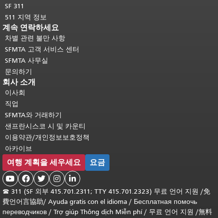
SF 311
511 지역 정보
계속 연락하세요
차별 관련 불만 사항
SFMTA 고객 서비스 센터
SFMTA 사무실
문의하기
회사 소개
이사회
직업
SFMTA와 거래하기
샌프란시스코 시 및 카운티
이용약관/개인정보보호정책
아카이브
여행 계획을 세우세요
요금





☎
311 (SF 외부 415.701.2311; TTY 415.701.2323) 무료 언어 지원 /
免
費언어言協助
/
Ayuda gratis con el idioma
/
Бесплатная помочь
переводчиков
/
Trợ giúp Thông dịch Miễn phí
/
무료 언어 지원
/
無料