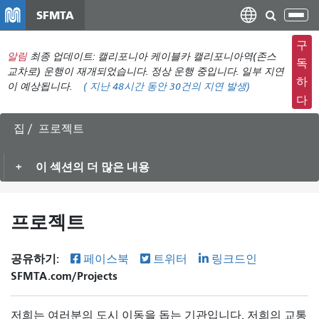
주
SFMTA
탐
요
색
컨
구
메
알림
최종 업데이트: 캘리포니아 케이블카 캘리포니아역(존스
텐
독
뉴
교차로) 운행이 재개되었습니다. 정상 운행 중입니다. 일부 지연
츠
하
이 예상됩니다.
(
지난 48시간 동안
30건의 지연 발생)
전
로
다
환
건
너
집
프로젝트
뛰
기
이 섹션의 더 많은 내용
프로젝트
공유하기:
페이스북
트위터
링크드인
SFMTA.com/Projects
저희는 여러분의 도시 이동을 돕는 기관입니다. 저희의 교통