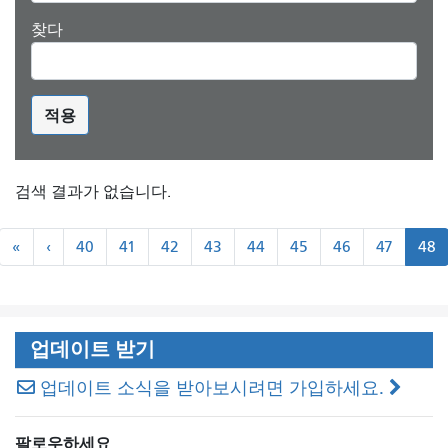
찾다
적용
검색 결과가 없습니다.
쪽
«
``
«
‹
40
41
42
43
44
45
46
47
48
수
처
이
매
음
전
기
기
업데이트 받기
업데이트 소식을 받아보시려면 가입하세요.
팔로우하세요