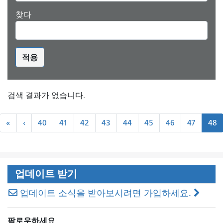
찾다
적용
검색 결과가 없습니다.
쪽
«
``
«
‹
40
41
42
43
44
45
46
47
48
수
처
이
매
음
전
기
기
업데이트 받기
업데이트 소식을 받아보시려면 가입하세요.
팔로우하세요