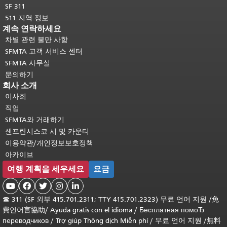
SF 311
511 지역 정보
계속 연락하세요
차별 관련 불만 사항
SFMTA 고객 서비스 센터
SFMTA 사무실
문의하기
회사 소개
이사회
직업
SFMTA와 거래하기
샌프란시스코 시 및 카운티
이용약관/개인정보보호정책
아카이브
여행 계획을 세우세요
요금





☎
311 (SF 외부 415.701.2311; TTY 415.701.2323) 무료 언어 지원 /
免
費언어言協助
/
Ayuda gratis con el idioma
/
Бесплатная помоЂ
переводчиков
/
Trợ giúp Thông dịch Miễn phí
/
무료 언어 지원
/
無料