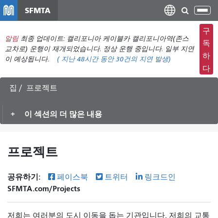
주
SFMTA
탐
요
색
컨
구
메
알림
최종 업데이트: 캘리포니아 케이블카 캘리포니아역(존스
텐
독
뉴
교차로) 운행이 재개되었습니다. 정상 운행 중입니다. 일부 지연
츠
하
이 예상됩니다.
(
지난 48시간 동안
30건의 지연 발생)
전
로
다
환
건
너
집
프로젝트
뛰
기
이 섹션의 더 많은 내용
프로젝트
공유하기:
페이스북
트위터
링크드인
SFMTA.com/Projects
저희는 여러분의 도시 이동을 돕는 기관입니다. 저희의 교통