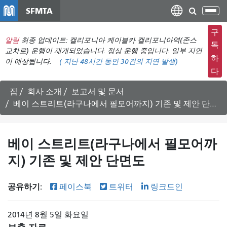
주
SFMTA
탐
요
색
컨
구
메
알림
최종 업데이트: 캘리포니아 케이블카 캘리포니아역(존스
텐
독
뉴
교차로) 운행이 재개되었습니다. 정상 운행 중입니다. 일부 지연
츠
하
이 예상됩니다.
(
지난 48시간 동안
30건의 지연 발생)
전
로
다
환
건
너
집
회사 소개
보고서 및 문서
뛰
베이 스트리트(라구나에서 필모어까지) 기존 및 제안 단면도
기
베이 스트리트(라구나에서 필모어까
지) 기존 및 제안 단면도
공유하기:
페이스북
트위터
링크드인
2014년 8월 5일 화요일