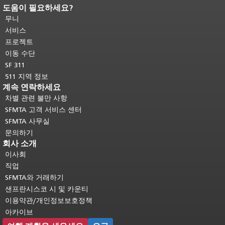
도움이 필요하세요?
페이지 내용 끝입니다.
이 페이지의 나
머지 내용은 모든 페이지에 반복됩니
무니
다.
메인 콘텐츠 상단으로 돌아가려면
서비스
여기를 클릭하십시오
.
프로젝트
이동 수단
SF 311
511 지역 정보
계속 연락하세요
차별 관련 불만 사항
SFMTA 고객 서비스 센터
SFMTA 사무실
문의하기
회사 소개
이사회
직업
SFMTA와 거래하기
샌프란시스코 시 및 카운티
이용약관/개인정보보호정책
아카이브