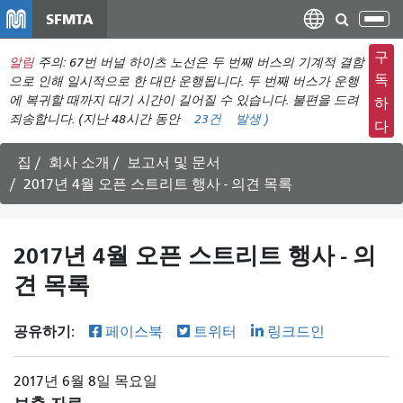
주
SFMTA
탐
요
색
컨
구
알림
주의: 67번 버널 하이츠 노선은 두 번째 버스의 기계적 결함
메
텐
독
으로 인해 일시적으로 한 대만 운행됩니다. 두 번째 버스가 운행
뉴
츠
에 복귀할 때까지 대기 시간이 길어질 수 있습니다. 불편을 드려
하
전
죄송합니다. (지난 48시간 동안
23건
발생
)
로
다
환
건
너
집
회사 소개
보고서 및 문서
뛰
2017년 4월 오픈 스트리트 행사 - 의견 목록
기
2017년 4월 오픈 스트리트 행사 - 의
견 목록
공유하기:
페이스북
트위터
링크드인
2017년 6월 8일 목요일