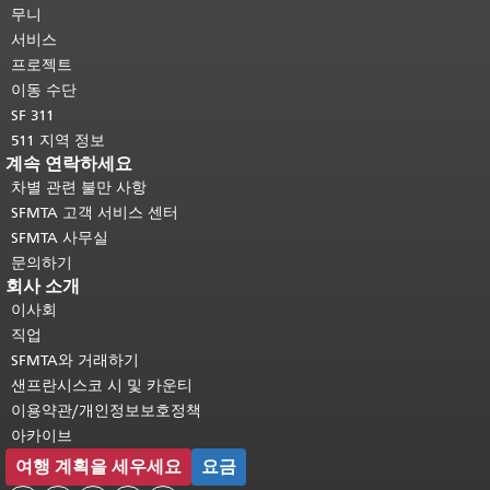
머지 내용은 모든 페이지에 반복됩니
무니
다.
메인 콘텐츠 상단으로 돌아가려면
서비스
여기를 클릭하십시오
.
프로젝트
이동 수단
SF 311
511 지역 정보
계속 연락하세요
차별 관련 불만 사항
SFMTA 고객 서비스 센터
SFMTA 사무실
문의하기
회사 소개
이사회
직업
SFMTA와 거래하기
샌프란시스코 시 및 카운티
이용약관/개인정보보호정책
아카이브
여행 계획을 세우세요
요금