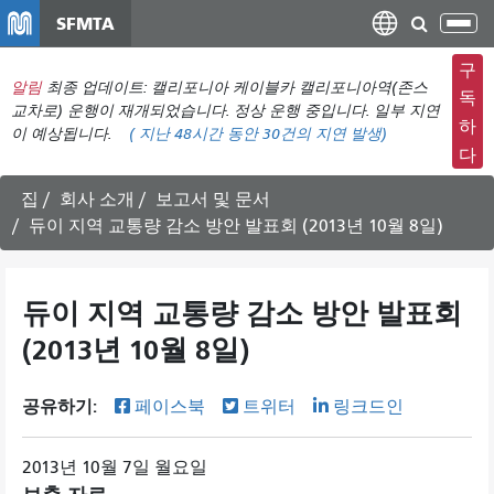
주
SFMTA
탐
요
색
컨
구
메
알림
최종 업데이트: 캘리포니아 케이블카 캘리포니아역(존스
텐
독
뉴
교차로) 운행이 재개되었습니다. 정상 운행 중입니다. 일부 지연
츠
하
이 예상됩니다.
(
지난 48시간 동안
30건의 지연 발생)
전
로
다
환
건
너
집
회사 소개
보고서 및 문서
뛰
듀이 지역 교통량 감소 방안 발표회 (2013년 10월 8일)
기
듀이 지역 교통량 감소 방안 발표회
(2013년 10월 8일)
공유하기:
페이스북
트위터
링크드인
2013년 10월 7일 월요일