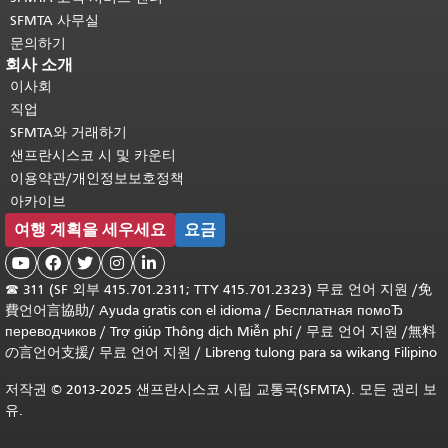
SFMTA 사무실
문의하기
회사 소개
이사회
직업
SFMTA와 거래하기
샌프란시스코 시 및 카운티
이용약관/개인정보보호정책
아카이브
여행 계획을 세우세요
요금





☎
311 (SF 외부 415.701.2311; TTY 415.701.2323) 무료 언어 지원 /
免
費언어言協助
/
Ayuda gratis con el idioma
/
Бесплатная помоЂ
переводчиков
/
Trợ giúp Thông dịch Miễn phí
/
무료 언어 지원
/
無料
の言언어支援
/
무료 언어 지원
/
Libreng tulong para sa wikang Filipino
저작권 © 2013-2025 샌프란시스코 시립 교통국(SFMTA). 모든 권리 보
유.