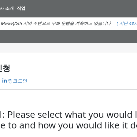
주
사 소개
직업
요
컨
번 버스는 Market/5th 지역 주변으로 우회 운행을 계속하고 있습니다.
(
지난 48
텐
츠
로
건
너
뛰
신청
기
링크드인