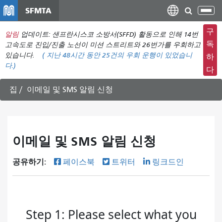
주
SFMTA
탐
요
색
컨
구
알림
업데이트: 샌프란시스코 소방서(SFFD) 활동으로 인해 14번
메
텐
독
고속도로 진입/진출 노선이 미션 스트리트와 26번가를 우회하고
뉴
츠
있습니다.
(
지난 48시간 동안
25건의 우회 운행이 있었습니
하
전
다.)
로
다
환
건
너
집
이메일 및 SMS 알림 신청
뛰
기
이메일 및 SMS 알림 신청
공유하기:
페이스북
트위터
링크드인