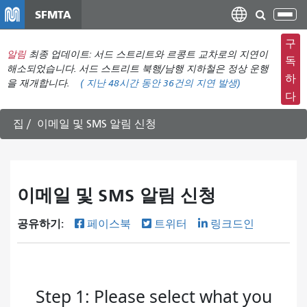
주
SFMTA
탐
요
색
컨
구
메
알림
최종 업데이트: 서드 스트리트와 르콩트 교차로의 지연이
텐
독
뉴
해소되었습니다. 서드 스트리트 북행/남행 지하철은 정상 운행
츠
하
을 재개합니다.
(
지난 48시간 동안
36건의 지연 발생)
전
로
다
환
건
너
집
이메일 및 SMS 알림 신청
뛰
기
이메일 및 SMS 알림 신청
공유하기:
페이스북
트위터
링크드인