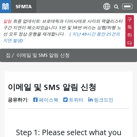
주
SFMTA
탐
요
색
컨
구
알림
최종 업데이트: 브로데릭과 디비사데로 사이의 맥앨리스터
메
텐
독
구간 지연이 해소되었습니다. 5번 및 5R번 버스는 상행/하행 노
뉴
츠
선 모두 정상 운행을 재개합니다.
(
지난 48시간 동안
25건의
하
전
지연 발생)
로
다
환
건
너
집
이메일 및 SMS 알림 신청
뛰
기
이메일 및 SMS 알림 신청
공유하기:
페이스북
트위터
링크드인