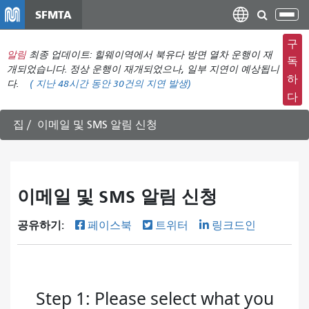
주
SFMTA
탐
요
색
컨
구
메
알림
최종 업데이트: 힐웨이역에서 북유다 방면 열차 운행이 재
텐
독
뉴
개되었습니다. 정상 운행이 재개되었으나, 일부 지연이 예상됩니
츠
하
다.
(
지난 48시간 동안
30건의 지연 발생)
전
로
다
환
건
너
집
이메일 및 SMS 알림 신청
뛰
기
이메일 및 SMS 알림 신청
공유하기:
페이스북
트위터
링크드인