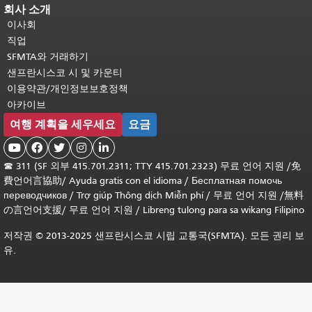
회사 소개
이사회
직업
SFMTA와 거래하기
샌프란시스코 시 및 카운티
이용약관/개인정보보호정책
아카이브
여행 계획을 세우세요
요금





☎
311 (SF 외부 415.701.2311; TTY 415.701.2323) 무료 언어 지원 /
免
費언어言協助
/
Ayuda gratis con el idioma
/
Бесплатная помочь
переводчиков
/
Trợ giúp Thông dịch Miễn phí
/
무료 언어 지원
/
無料
の言언어支援
/
무료 언어 지원
/
Libreng tulong para sa wikang Filipino
저작권 © 2013-2025 샌프란시스코 시립 교통국(SFMTA). 모든 권리 보
유.