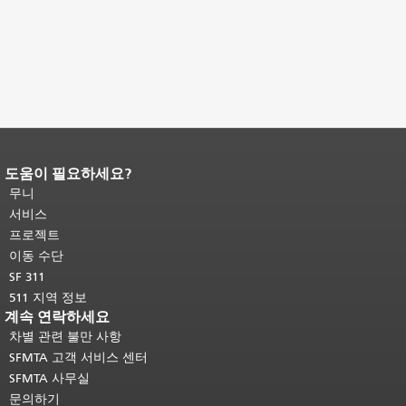
도움이 필요하세요?
페이지 내용 끝입니다.
이 페이지의 나
머지 내용은 모든 페이지에 반복됩니
무니
다.
메인 콘텐츠 상단으로 돌아가려면
서비스
여기를 클릭하십시오
.
프로젝트
이동 수단
SF 311
511 지역 정보
계속 연락하세요
차별 관련 불만 사항
SFMTA 고객 서비스 센터
SFMTA 사무실
문의하기