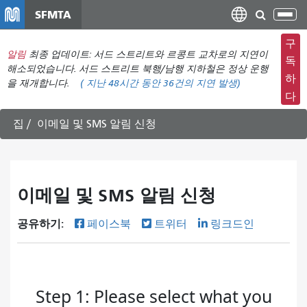
주
SFMTA
탐
요
색
컨
구
메
알림
최종 업데이트: 서드 스트리트와 르콩트 교차로의 지연이
텐
독
뉴
해소되었습니다. 서드 스트리트 북행/남행 지하철은 정상 운행
츠
하
을 재개합니다.
(
지난 48시간 동안
36건의 지연 발생)
전
로
다
환
건
너
집
이메일 및 SMS 알림 신청
뛰
기
이메일 및 SMS 알림 신청
공유하기:
페이스북
트위터
링크드인