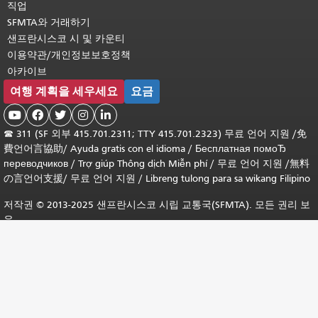
직업
SFMTA와 거래하기
샌프란시스코 시 및 카운티
이용약관/개인정보보호정책
아카이브
여행 계획을 세우세요
요금





☎
311 (SF 외부 415.701.2311; TTY 415.701.2323) 무료 언어 지원 /
免
費언어言協助
/
Ayuda gratis con el idioma
/
Бесплатная помоЂ
переводчиков
/
Trợ giúp Thông dịch Miễn phí
/
무료 언어 지원
/
無料
の言언어支援
/
무료 언어 지원
/
Libreng tulong para sa wikang Filipino
저작권 © 2013-2025 샌프란시스코 시립 교통국(SFMTA). 모든 권리 보
유.