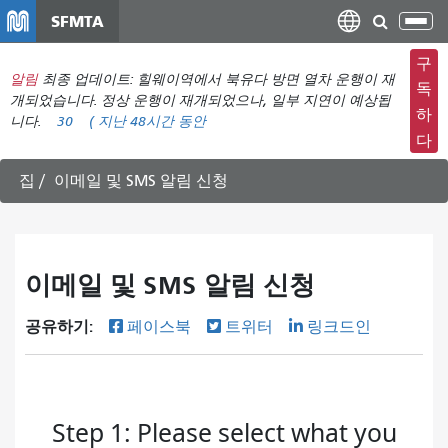
주
SFMTA
탐
요
색
컨
구
메
알림
최종 업데이트: 힐웨이역에서 북유다 방면 열차 운행이 재
텐
독
뉴
개되었습니다. 정상 운행이 재개되었으나, 일부 지연이 예상됩
츠
하
니다.
30
(
지난 48시간 동안
전
로
다
환
건
너
집
이메일 및 SMS 알림 신청
뛰
기
이메일 및 SMS 알림 신청
공유하기:
페이스북
트위터
링크드인