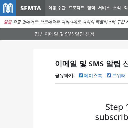
SFMTA
이동 수단
프로젝트
달력
서비스
소식
회
알림
최종 업데이트: 브로데릭과 디비사데로 사이의 맥앨리스터 구간 지
집
이메일 및 SMS 알림 신청
이메일 및 SMS 알림 
공유하기:
페이스북
트위터