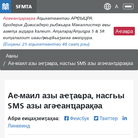
주
SFMTA
Ана
요
аԥс
Агәҽанҵарақәа
Аҵыхәтәантәи АРҾЫЦРА:
콘
Бродерик Дивисадеро рыбжьара Макаллистер аҿы
텐
аамҭа ацҵара ҟалеит. Аҭалара/Аҭыҵра 5 & 5R
Аҽаҩра
츠
еиҭалагоит иааиԥмырҟьаӡакәа амаҵзура.
로
(Еиҳаны:
25
аҵыхәтәантәи 48 сааҭ рзы)
건
너
Аҩны
뛰
Ае-маил азы аҽҭаҩра, насгьы SMS азы агәҽанҵарақәа
기
Ае-маил азы аҽҭаҩра, насгьы
SMS азы агәҽанҵарақәа
Абри еицаҳзеиҭаҳәа:
Феисбук
Твиттер
Линкеинд