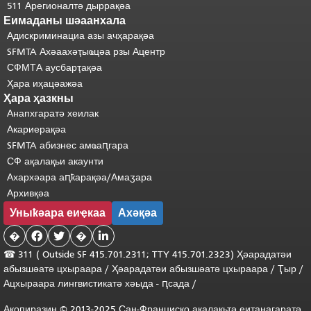
511 Арегионалтә дыррақәа
Еимаданы шәаанхала
Адискриминациа азы ачҳарақәа
SFMTA Ахәаахәҭыҩцәа рзы Ацентр
СФМТА аусбарҭақәа
Ҳара иҳацәажәа
Ҳара ҳазкны
Анапхгаратә хеилак
Акариерақәа
SFMTA абизнес амҩаԥгара
СФ ақалақьи акаунти
Ахархәара аԥҟарақәа/Амаӡара
Архивқәа
Уныҟәара еиҿкаа
Ахәқәа
�


�

☎ 311 (
Outside
SF 415.701.2311; TTY 415.701.2323) Ҳәарадатәи
абызшәатә цхыраара
/
Ҳәарадатәи
абызшәатә
цхыраара
/
Ҭыр
/
Ацхыраара
лингвистикатә
хәыда
-
ԥсада
/
Акопиразин © 2013-2025 Сан-Франциско ақалақьтә еиҭанагаратә