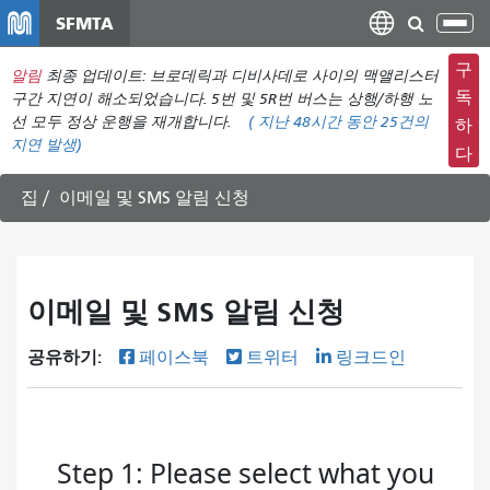
주
SFMTA
탐
요
색
컨
구
알림
최종 업데이트: 브로데릭과 디비사데로 사이의 맥앨리스터
메
텐
독
구간 지연이 해소되었습니다. 5번 및 5R번 버스는 상행/하행 노
뉴
츠
선 모두 정상 운행을 재개합니다.
(
지난 48시간 동안
25건의
하
전
지연 발생)
로
다
환
건
너
집
이메일 및 SMS 알림 신청
뛰
기
이메일 및 SMS 알림 신청
공유하기:
페이스북
트위터
링크드인