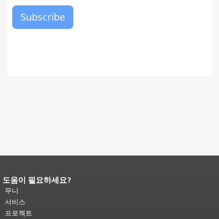
도움이 필요하세요?
페이지 내용 끝입니다.
이 페이지의 나
머지 내용은 모든 페이지에 반복됩니
무니
다.
메인 콘텐츠 상단으로 돌아가려면
서비스
여기를 클릭하십시오
.
프로젝트