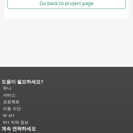
도움이 필요하세요?
페이지 내용 끝입니다.
이 페이지의 나
머지 내용은 모든 페이지에 반복됩니
무니
다.
메인 콘텐츠 상단으로 돌아가려면
서비스
여기를 클릭하십시오
.
프로젝트
이동 수단
SF 311
511 지역 정보
계속 연락하세요