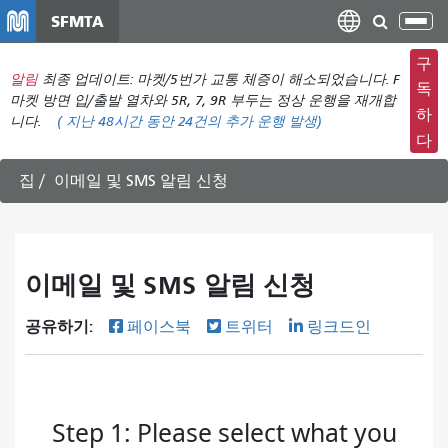
주
SFMTA
탐
요
색
컨
구
메
알림
최종 업데이트: 마켓/5번가 교통 체증이 해소되었습니다. F
텐
독
뉴
마켓 방면 입/출발 열차와 5R, 7, 9R 부두는 정상 운행을 재개합
츠
하
니다.
(
지난 48시간 동안
24건의 추가 운행 발생)
전
로
다
환
건
너
집
이메일 및 SMS 알림 신청
뛰
기
이메일 및 SMS 알림 신청
공유하기:
페이스북
트위터
링크드인