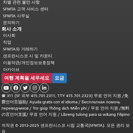
차별 관련 불만 사항
SFMTA 고객 서비스 센터
SFMTA 사무실
문의하기
회사 소개
이사회
직업
SFMTA와 거래하기
샌프란시스코 시 및 카운티
이용약관/개인정보보호정책
아카이브
여행 계획을 세우세요
요금





☎
311 (SF 외부 415.701.2311; TTY 415.701.2323) 무료 언어 지원 /
免
費언어言協助
/
Ayuda gratis con el idioma
/
Бесплатная помочь
переводчиков
/
Trợ giúp Thông dịch Miễn phí
/
무료 언어 지원
/
無料
の言언어支援
/
무료 언어 지원
/
Libreng tulong para sa wikang Filipino
저작권 © 2013-2025 샌프란시스코 시립 교통국(SFMTA). 모든 권리 보
유.