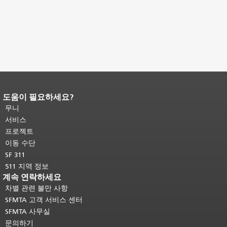
도움이 필요하세요?
페이지 내용 끝입니다.
이 페이지의 나
머지 내용은 모든 페이지에 반복됩니
무니
다.
메인 콘텐츠 상단으로 돌아가려면
서비스
여기를 클릭하십시오
.
프로젝트
이동 수단
SF 311
511 지역 정보
계속 연락하세요
차별 관련 불만 사항
SFMTA 고객 서비스 센터
SFMTA 사무실
문의하기