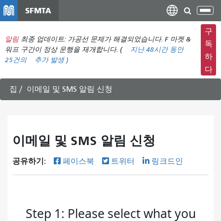
주
SFMTA
탐
요
색
컨
구
메
알림
최종 업데이트: 가공선 문제가 해결되었습니다. F 마켓 &
텐
독
뉴
워프 구간이 정상 운행을 재개합니다. (
지난 48시간 동안
츠
하
25건의
추가 발생 )
전
로
다
환
건
너
집
이메일 및 SMS 알림 신청
뛰
기
이메일 및 SMS 알림 신청
공유하기:
페이스북
트위터
링크드인