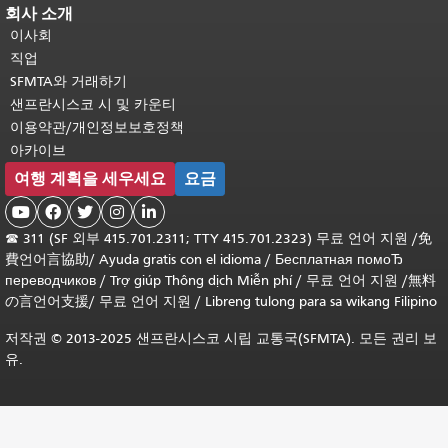
회사 소개
이사회
직업
SFMTA와 거래하기
샌프란시스코 시 및 카운티
이용약관/개인정보보호정책
아카이브
여행 계획을 세우세요
요금





☎
311 (SF 외부 415.701.2311; TTY 415.701.2323) 무료 언어 지원 /
免
費언어言協助
/
Ayuda gratis con el idioma
/
Бесплатная помоЂ
переводчиков
/
Trợ giúp Thông dịch Miễn phí
/
무료 언어 지원
/
無料
の言언어支援
/
무료 언어 지원
/
Libreng tulong para sa wikang Filipino
저작권 © 2013-2025 샌프란시스코 시립 교통국(SFMTA). 모든 권리 보
유.