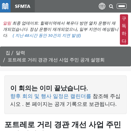
주
SFMTA
탐
요
색
컨
구
메
알림
최종 업데이트: 힐웨이역에서 북유다 방면 열차 운행이 재
텐
독
뉴
개되었습니다. 정상 운행이 재개되었으나, 일부 지연이 예상됩니
츠
하
다.
(
지난 48시간 동안
30건의 지연 발생)
전
로
다
환
건
너
집
달력
뛰
포트레로 거리 경관 개선 사업 주민 공개 설명회
기
이
회의는
이미 끝났습니다.
향후 회의 및 행사 일정은 캘린더를
참조해 주십
시오
. 본 페이지는 공개 기록으로 보관됩니다.
포트레로 거리 경관 개선 사업 주민