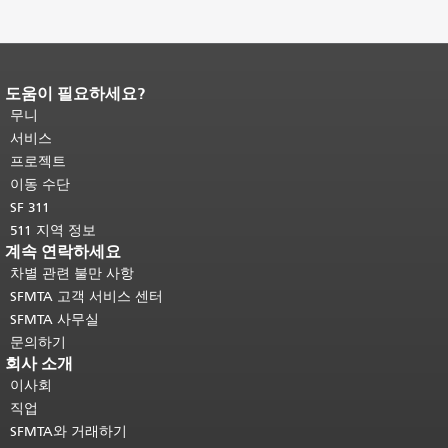
도움이 필요하세요?
페이지 내용 끝입니다.
이 페이지의 나
머지 내용은 모든 페이지에 반복됩니
무니
다.
메인 콘텐츠 상단으로 돌아가려면
서비스
여기를 클릭하십시오
.
프로젝트
이동 수단
SF 311
511 지역 정보
계속 연락하세요
차별 관련 불만 사항
SFMTA 고객 서비스 센터
SFMTA 사무실
문의하기
회사 소개
이사회
직업
SFMTA와 거래하기