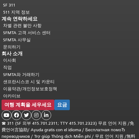
SF 311
511 지역 정보
계속 연락하세요
차별 관련 불만 사항
SFMTA 고객 서비스 센터
SFMTA 사무실
문의하기
회사 소개
이사회
직업
SFMTA와 거래하기
샌프란시스코 시 및 카운티
이용약관/개인정보보호정책
아카이브
여행 계획을 세우세요
요금





☎
311 (SF 외부 415.701.2311; TTY 415.701.2323) 무료 언어 지원 /
免
費언어言協助
/
Ayuda gratis con el idioma
/
Бесплатная помоЂ
переводчиков
/
Trợ giúp Thông dịch Miễn phí
/
무료 언어 지원
/
無料