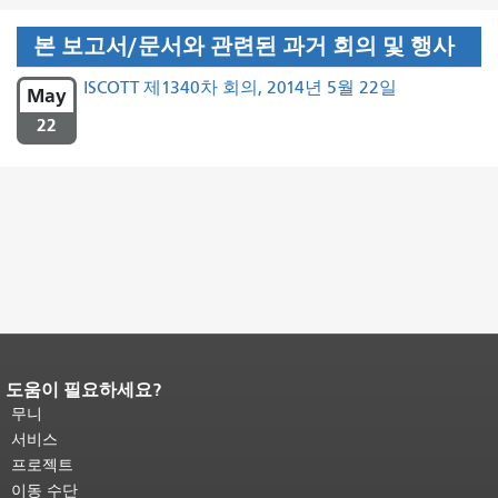
본 보고서/문서와 관련된 과거 회의 및 행사
ISCOTT 제1340차 회의, 2014년 5월 22일
May
22
도움이 필요하세요?
페이지 내용 끝입니다.
이 페이지의 나
머지 내용은 모든 페이지에 반복됩니
무니
다.
메인 콘텐츠 상단으로 돌아가려면
서비스
여기를 클릭하십시오
.
프로젝트
이동 수단