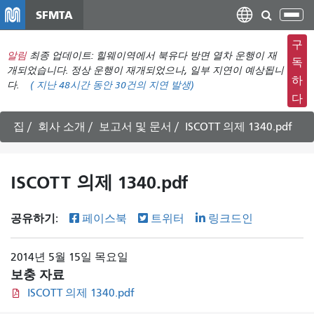
주
SFMTA
탐
요
색
컨
구
메
알림
최종 업데이트: 힐웨이역에서 북유다 방면 열차 운행이 재
텐
독
뉴
개되었습니다. 정상 운행이 재개되었으나, 일부 지연이 예상됩니
츠
하
다.
(
지난 48시간 동안
30건의 지연 발생)
전
로
다
환
건
너
집
회사 소개
보고서 및 문서
ISCOTT 의제 1340.pdf
뛰
기
ISCOTT 의제 1340.pdf
공유하기:
페이스북
트위터
링크드인
2014년 5월 15일 목요일
보충 자료
ISCOTT 의제 1340.pdf