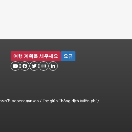
여행 계획을 세우세요
요금





помоЂ переводчиков
/
Trợ giúp Thông dịch Miễn phí
/