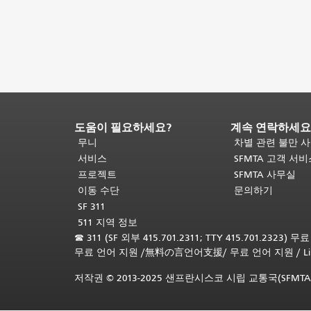
도움이 필요하세요?
계속 연락하세요
페
이
무니
차별 관련 불만 
지
서비스
SFMTA 고객 서
내
프로젝트
SFMTA 사무실
용
이동 수단
문의하기
끝
SF 311
입
511 지역 정보
니
☎
311 (SF 외부 415.701.2311; TTY 415.701.2323) 
다.
이
무료 언어 지원
/
無料の言언어支援
/
무료 언어 지원
/
L
페
이
저작권 © 2013-2025 샌프란시스코 시립 교통국(SFMTA
지
의