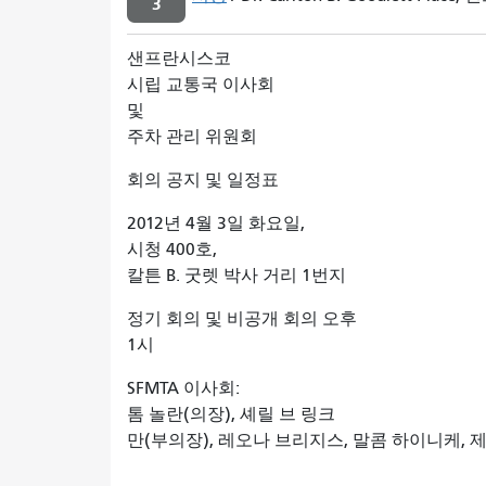
3
샌프란시스코
시립 교통국 이사회
및
주차 관리 위원회
회의 공지 및 일정표
2012년 4월 3일 화요일,
시청 400호,
칼튼 B. 굿렛 박사 거리 1번지
정기 회의 및 비공개 회의 오후
1시
SFMTA 이사회:
톰 놀란(의장), 셰릴 브
링크
만(부의장), 레오나 브리지스,
말콤 하이니케,
제