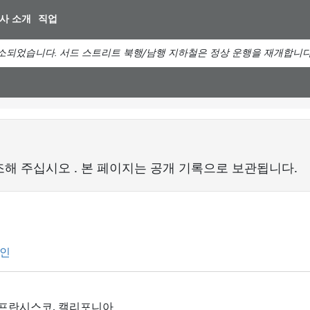
주
사 소개
직업
요
컨
소되었습니다. 서드 스트리트 북행/남행 지하철은 정상 운행을 재개합니다
텐
츠
로
건
너
뛰
기
조해 주십시오
. 본 페이지는 공개 기록으로 보관됩니다.
인
lace, 샌프란시스코, 캘리포니아