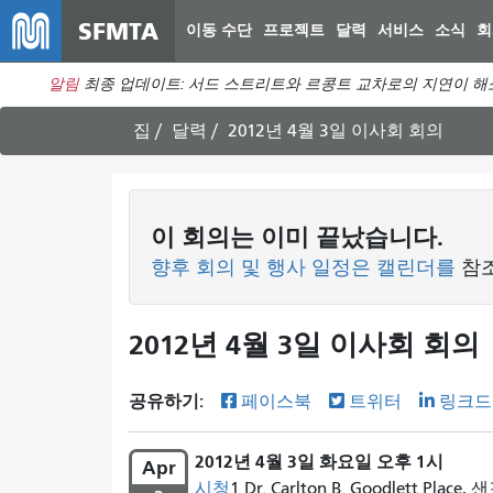
SFMTA
이동 수단
프로젝트
달력
서비스
소식
회
알림
최종 업데이트: 서드 스트리트와 르콩트 교차로의 지연이 해
집
달력
2012년 4월 3일 이사회 회의
이
회의는
이미 끝났습니다.
향후 회의 및 행사 일정은 캘린더를
참
2012년 4월 3일 이사회 회의
공유하기:
페이스북
트위터
링크드
2012년 4월 3일 화요일 오후 1시
Apr
시청
1 Dr. Carlton B. Goodlett P