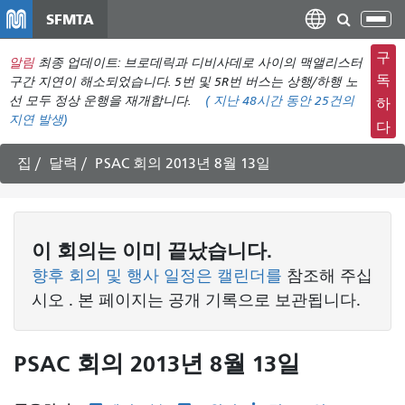
주
SFMTA
탐
요
색
컨
구
알림
최종 업데이트: 브로데릭과 디비사데로 사이의 맥앨리스터
메
텐
독
구간 지연이 해소되었습니다. 5번 및 5R번 버스는 상행/하행 노
뉴
츠
선 모두 정상 운행을 재개합니다.
(
지난 48시간 동안
25건의
하
전
지연 발생)
로
다
환
건
너
집
달력
PSAC 회의 2013년 8월 13일
뛰
기
이
회의는
이미 끝났습니다.
향후 회의 및 행사 일정은 캘린더를
참조해 주십
시오
. 본 페이지는 공개 기록으로 보관됩니다.
PSAC 회의 2013년 8월 13일