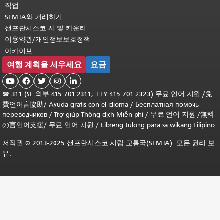
직업
SFMTA와 거래하기
샌프란시스코 시 및 카운티
이용약관/개인정보보호정책
아카이브
여행 계획을 세우세요
요금





☎
311 (SF 외부 415.701.2311; TTY 415.701.2323) 무료 언어 지원 /
免
費언어言協助
/
Ayuda gratis con el idioma
/
Бесплатная помочь
переводчиков
/
Trợ giúp Thông dịch Miễn phí
/
무료 언어 지원
/
無料
の言언어支援
/
무료 언어 지원
/
Libreng tulong para sa wikang Filipino
저작권 © 2013-2025 샌프란시스코 시립 교통국(SFMTA). 모든 권리 보
유.