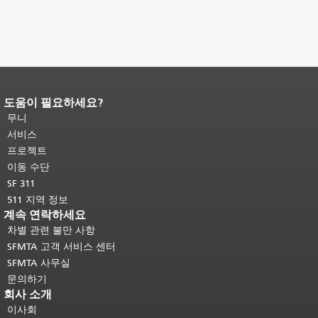
도움이 필요하세요?
페이지 내용 끝입니다.
이 페이지의 나
머지 내용은 모든 페이지에 반복됩니
무니
다.
메인 콘텐츠 상단으로 돌아가려면
서비스
여기를 클릭하십시오
.
프로젝트
이동 수단
SF 311
511 지역 정보
계속 연락하세요
차별 관련 불만 사항
SFMTA 고객 서비스 센터
SFMTA 사무실
문의하기
회사 소개
이사회