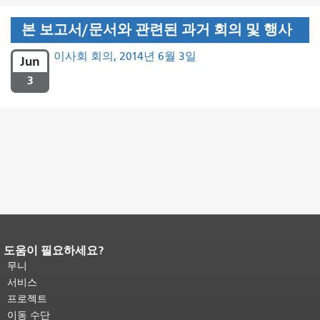
본 보고서/문서와 관련된 과거 회의 및 행사
이사회 회의, 2014년 6월 3일
Jun
3
도움이 필요하세요?
페이지 내용 끝입니다.
이 페이지의 나
머지 내용은 모든 페이지에 반복됩니
무니
다.
메인 콘텐츠 상단으로 돌아가려면
서비스
여기를 클릭하십시오
.
프로젝트
이동 수단