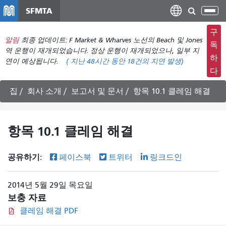
주
SFMTA
탐
요
색
컨
구
메
알림
최종 업데이트: F Market & Wharves 노선의 Beach 및 Jones
텐
독
뉴
역 운행이 재개되었습니다. 정상 운행이 재개되었으나, 일부 지
츠
하
연이 예상됩니다.
(
지난 48시간 동안
18건의 지연 발생)
전
로
다
환
건
너
집
회사 소개
보고서 및 문서
항목 10.1 클레임 해결
뛰
기
항목 10.1 클레임 해결
공유하기:
페이스북
트위터
링크드인
2014년 5월 29일 목요일
보충 자료
클레임 해결 PDF