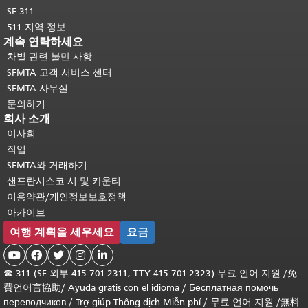
SF 311
511 지역 정보
계속 연락하세요
차별 관련 불만 사항
SFMTA 고객 서비스 센터
SFMTA 사무실
문의하기
회사 소개
이사회
직업
SFMTA와 거래하기
샌프란시스코 시 및 카운티
이용약관/개인정보보호정책
아카이브
여행 계획을 세우세요
요금





☎
311 (SF 외부 415.701.2311; TTY 415.701.2323) 무료 언어 지원 /
免
費언어言協助
/
Ayuda gratis con el idioma
/
Бесплатная помочь
переводчиков
/
Trợ giúp Thông dịch Miễn phí
/
무료 언어 지원
/
無料