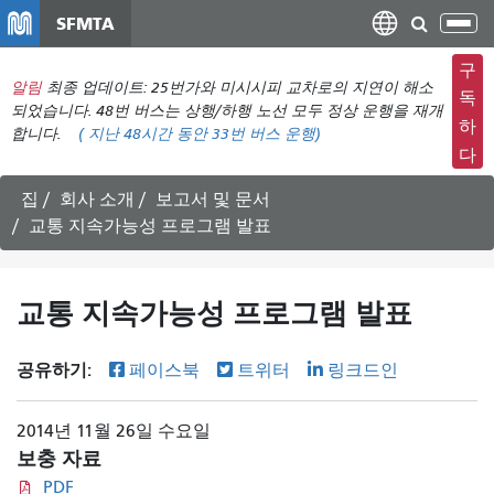
주
SFMTA
탐
요
색
컨
구
메
알림
최종 업데이트: 25번가와 미시시피 교차로의 지연이 해소
텐
독
뉴
되었습니다. 48번 버스는 상행/하행 노선 모두 정상 운행을 재개
츠
하
합니다.
(
지난 48시간 동안
33번 버스 운행)
전
로
다
환
건
너
집
회사 소개
보고서 및 문서
뛰
교통 지속가능성 프로그램 발표
기
교통 지속가능성 프로그램 발표
공유하기:
페이스북
트위터
링크드인
2014년 11월 26일 수요일
보충 자료
PDF