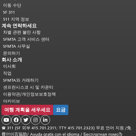
이동 수단
SF 311
511 지역 정보
계속 연락하세요
차별 관련 불만 사항
SFMTA 고객 서비스 센터
SFMTA 사무실
문의하기
회사 소개
이사회
직업
SFMTA와 거래하기
샌프란시스코 시 및 카운티
이용약관/개인정보보호정책
아카이브
여행 계획을 세우세요
요금





☎
311 (SF 외부 415.701.2311; TTY 415.701.2323) 무료 언어 지원 /
免
費언어言協助
/
Ayuda gratis con el idioma
/
Бесплатная помоЂ