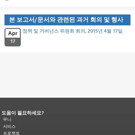
본 보고서/문서와 관련된 과거 회의 및 행사
정책 및 거버넌스 위원회 회의, 2015년 4월 17일
Apr
17
도움이 필요하세요?
페이지 내용 끝입니다.
이 페이지의 나
머지 내용은 모든 페이지에 반복됩니
무니
다.
메인 콘텐츠 상단으로 돌아가려면
서비스
여기를 클릭하십시오
.
프로젝트