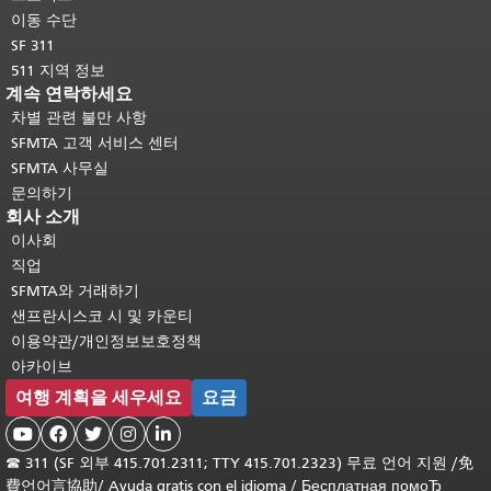
이동 수단
SF 311
511 지역 정보
계속 연락하세요
차별 관련 불만 사항
SFMTA 고객 서비스 센터
SFMTA 사무실
문의하기
회사 소개
이사회
직업
SFMTA와 거래하기
샌프란시스코 시 및 카운티
이용약관/개인정보보호정책
아카이브
여행 계획을 세우세요
요금





☎
311 (SF 외부 415.701.2311; TTY 415.701.2323) 무료 언어 지원 /
免
費언어言協助
/
Ayuda gratis con el idioma
/
Бесплатная помоЂ