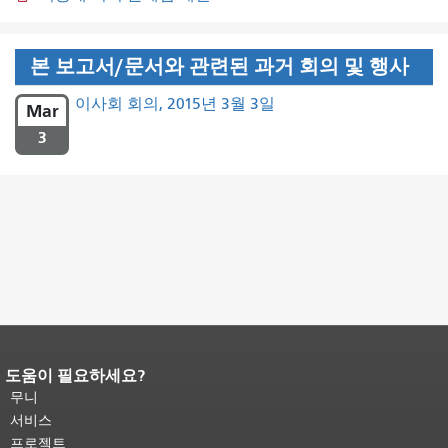
본 보고서/문서와 관련된 과거 회의 및 행사
이사회 회의, 2015년 3월 3일
Mar
3
도움이 필요하세요?
페이지 내용 끝입니다.
이 페이지의 나
머지 내용은 모든 페이지에 반복됩니
무니
다.
메인 콘텐츠 상단으로 돌아가려면
서비스
여기를 클릭하십시오
.
프로젝트