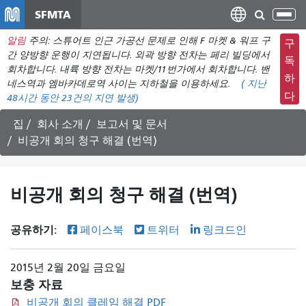
주
SFMTA
탐
요
색
알림
주의: 스튜어트 인근 가공선 문제로 인해 F 마켓 & 워프 구
컨
구
메
간 양방향 운행이 지연됩니다. 외곽 방향 전차는 페리 빌딩에서
텐
독
뉴
회차합니다. 내륙 방향 전차는 마켓/11번가에서 회차합니다. 밴
츠
하
네스역과 엠바카데로역 사이는 지하철을 이용하세요.
(
지난
전
로
다
48시간 동안
23건의 지연 발생)
환
건
너
집
회사 소개
보고서 및 문서
뛰
비공개 회의 청구 해결 (번역)
기
비공개 회의 청구 해결 (번역)
공유하기:
페이스북
트위터
링크드인
2015년 2월 20일 금요일
보충 자료
비공개 회의 클레임 해결 PDF