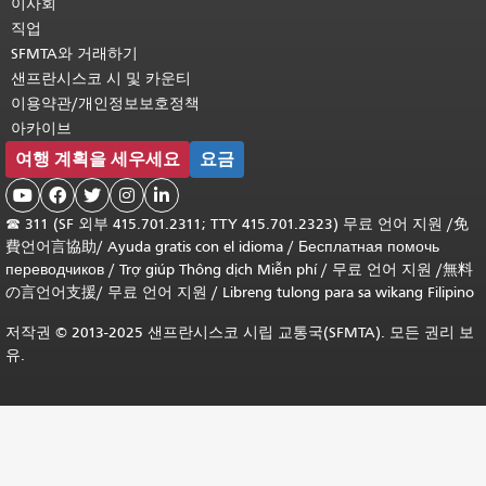
이사회
직업
SFMTA와 거래하기
샌프란시스코 시 및 카운티
이용약관/개인정보보호정책
아카이브
여행 계획을 세우세요
요금





☎
311 (SF 외부 415.701.2311; TTY 415.701.2323) 무료 언어 지원 /
免
費언어言協助
/
Ayuda gratis con el idioma
/
Бесплатная помочь
переводчиков
/
Trợ giúp Thông dịch Miễn phí
/
무료 언어 지원
/
無料
の言언어支援
/
무료 언어 지원
/
Libreng tulong para sa wikang Filipino
저작권 © 2013-2025 샌프란시스코 시립 교통국(SFMTA). 모든 권리 보
유.