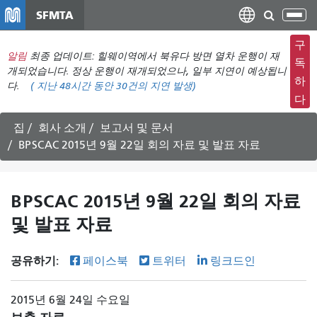
주
SFMTA
탐
요
색
컨
구
메
알림
최종 업데이트: 힐웨이역에서 북유다 방면 열차 운행이 재
텐
독
뉴
개되었습니다. 정상 운행이 재개되었으나, 일부 지연이 예상됩니
츠
하
다.
(
지난 48시간 동안
30건의 지연 발생)
전
로
다
환
건
너
집
회사 소개
보고서 및 문서
뛰
BPSCAC 2015년 9월 22일 회의 자료 및 발표 자료
기
BPSCAC 2015년 9월 22일 회의 자료
및 발표 자료
공유하기:
페이스북
트위터
링크드인
2015년 6월 24일 수요일