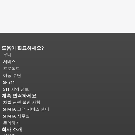
도움이 필요하세요?
페이지 내용 끝입니다.
이 페이지의 나
머지 내용은 모든 페이지에 반복됩니
무니
다.
메인 콘텐츠 상단으로 돌아가려면
서비스
여기를 클릭하십시오
.
프로젝트
이동 수단
SF 311
511 지역 정보
계속 연락하세요
차별 관련 불만 사항
SFMTA 고객 서비스 센터
SFMTA 사무실
문의하기
회사 소개