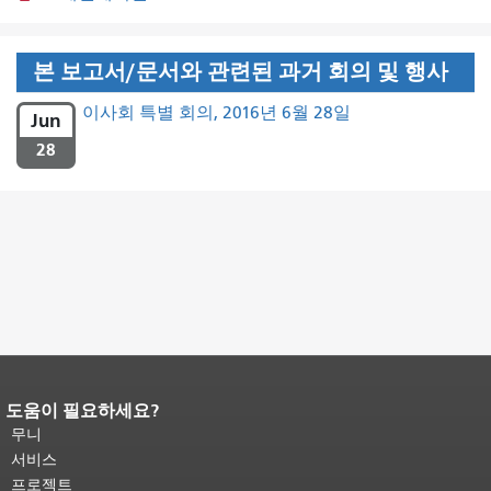
본 보고서/문서와 관련된 과거 회의 및 행사
이사회 특별 회의, 2016년 6월 28일
Jun
28
도움이 필요하세요?
페이지 내용 끝입니다.
이 페이지의 나
머지 내용은 모든 페이지에 반복됩니
무니
다.
메인 콘텐츠 상단으로 돌아가려면
서비스
여기를 클릭하십시오
.
프로젝트