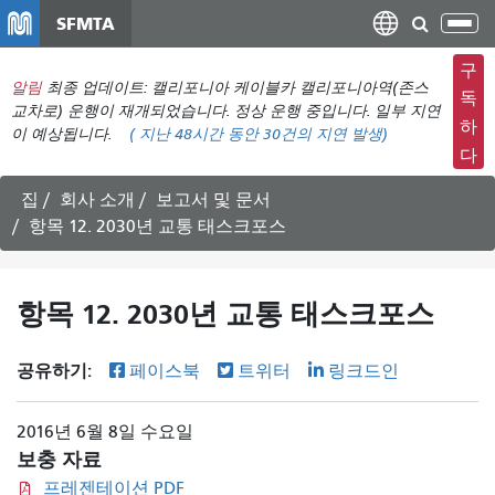
주
SFMTA
탐
요
색
컨
구
메
알림
최종 업데이트: 캘리포니아 케이블카 캘리포니아역(존스
텐
독
뉴
교차로) 운행이 재개되었습니다. 정상 운행 중입니다. 일부 지연
츠
하
이 예상됩니다.
(
지난 48시간 동안
30건의 지연 발생)
전
로
다
환
건
너
집
회사 소개
보고서 및 문서
뛰
항목 12. 2030년 교통 태스크포스
기
항목 12. 2030년 교통 태스크포스
공유하기:
페이스북
트위터
링크드인
2016년 6월 8일 수요일
보충 자료
프레젠테이션 PDF