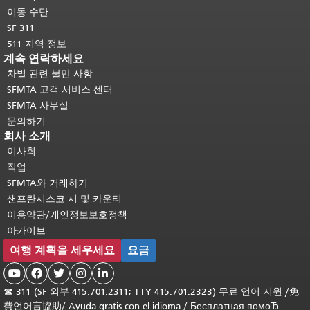
이동 수단
SF 311
511 지역 정보
계속 연락하세요
차별 관련 불만 사항
SFMTA 고객 서비스 센터
SFMTA 사무실
문의하기
회사 소개
이사회
직업
SFMTA와 거래하기
샌프란시스코 시 및 카운티
이용약관/개인정보보호정책
아카이브
여행 계획을 세우세요
요금





☎
311 (SF 외부 415.701.2311; TTY 415.701.2323) 무료 언어 지원 /
免
費언어言協助
/
Ayuda gratis con el idioma
/
Бесплатная помоЂ