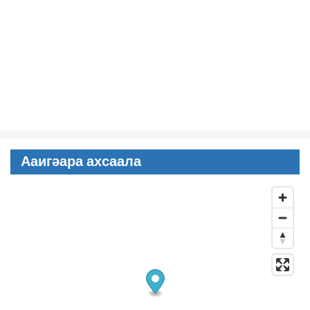
Ааигәара ахсаала