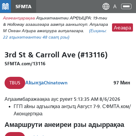
주
SFMTA
Ана
요
аԥс
Агәҽанҵарақәа
Аҵыхәтәантәи АРҾЫЦРА: 19-тәи
콘
& Holloway азааигәара аамҭа аанкылоуп. Аҭалара
텐
Аҽаҩра
М Океан Аԥшра амаҵзура аиҭалагара.
(Еиҳаны:
츠
22
аҵыхәтәантәи 48 сааҭ рзы)
로
건
3rd St & Carroll Ave (#13116)
너
뛰
SFMTA.com/13116
기
Аҟынӡа
Chinatown
97
Мин
TBUS
Аԥааимбаражәақәа аус руеит 5:13:35 AM 8/6/2026
ГГП аҟны адгьылқәа анҭыҵ Август 7-9. СФМТА.ком/
Аконцертқәа
Амаршрути анеиреи рзы адыррақәа