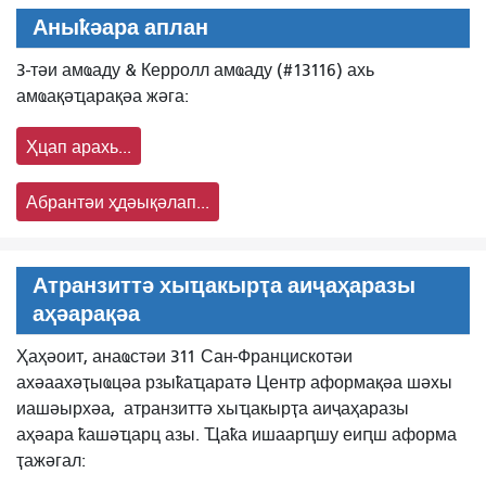
Аныҟәара аплан
3-тәи амҩаду & Керролл амҩаду (#13116) ахь
амҩақәҵарақәа жәга:
Ҳцап арахь...
Абрантәи ҳдәықәлап...
Атранзиттә хыҵакырҭа аиҷаҳаразы
аҳәарақәа
Ҳаҳәоит, анаҩстәи 311 Сан-Францискотәи
ахәаахәҭыҩцәа рзыҟаҵаратә Центр аформақәа шәхы
иашәырхәа,
атранзиттә хыҵакырҭа аиҷаҳаразы
аҳәара ҟашәҵарц азы. Ҵаҟа ишаарԥшу еиԥш аформа
ҭажәгал: