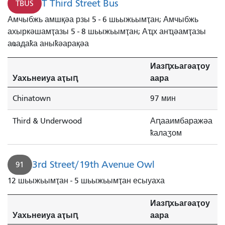
T Third Street Bus
TBUS
Амчыбжь амшқәа рзы 5 - 6 шьыжьымҭан; Амчыбжь
ахыркәшамҭазы 5 - 8 шьыжьымҭан; Аҵх анҵәамҭазы
аҩадаҟа аныҟәарақәа
Иазԥхьагәаҭоу
Уахьнеиуа аҭыԥ
аара
Chinatown
97 мин
Third & Underwood
Аԥааимбаражәа
ҟалаӡом
3rd Street/19th Avenue Owl
91
12 шьыжьымҭан - 5 шьыжьымҭан есыуаха
Иазԥхьагәаҭоу
Уахьнеиуа аҭыԥ
аара