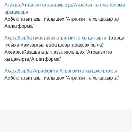
Аҭахра Атранзиттә хыҵакырҭа/Атранзиттә платформа
арыцқьара
Аобект аҭыԥ азы, иалышәх "Атранзиттә хыҵакырҭа/
Аплатформа"
Аҳасабырба ԥхасҭахаз атранзиттә хыҵакырҭа
(аҵәца
ԥҽыха мамзаргьы даҽа шәарҭарақәак рыла)
Аҳәара аҟазшьа аҭыԥ азы, иалышәх "Атранзиттә
хыҵакырҭа/Аплатформа"
Аҳасабырба Аграффити Атранзиттә хыҵакырҭаҿы
Аобект аҭыԥ азы, иалышәх "Атранзиттә хыҵакырҭа"