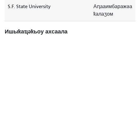
S.F. State University
Аԥааимбаражәа
ҟалаӡом
Ишыҟаҵәҟьоу ахсаала