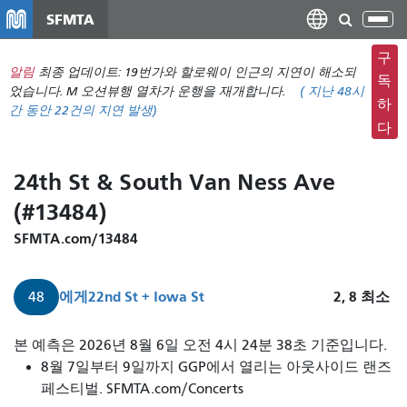
주
SFMTA
탐
요
색
컨
구
메
알림
최종 업데이트: 19번가와 할로웨이 인근의 지연이 해소되
텐
독
뉴
었습니다. M 오션뷰행 열차가 운행을 재개합니다.
(
지난 48시
츠
하
간 동안
22건의 지연 발생)
전
로
다
환
건
너
24th St & South Van Ness Ave
뛰
(#13484)
기
SFMTA.com/13484
에게
22nd St + Iowa St
2, 8
최소
48
48
본 예측은 2026년 8월 6일 오전 4시 24분 38초 기준입니다.
퀸
8월 7일부터 9일까지 GGP에서 열리는 아웃사이드 랜즈
타
페스티벌. SFMTA.com/Concerts