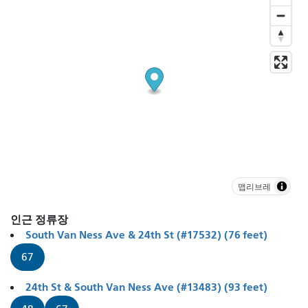
맵리브레
인근 정류장
South Van Ness Ave & 24th St (#17532) (76 feet)
67
24th St & South Van Ness Ave (#13483) (93 feet)