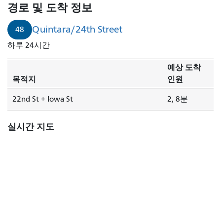
라/24
경로 및 도착 정보
번
가
Quintara/24th Street
48
는
하루 24시간
2
분
예상 도착
만
목적지
인원
에
도
22nd St + Iowa St
2, 8분
착
합
실시간 지도
니
다.