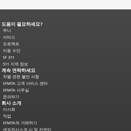
도움이 필요하세요?
페이지 내용 끝입니다.
이 페이지의 나
머지 내용은 모든 페이지에 반복됩니
무니
다.
메인 콘텐츠 상단으로 돌아가려면
서비스
여기를 클릭하십시오
.
프로젝트
이동 수단
SF 311
511 지역 정보
계속 연락하세요
차별 관련 불만 사항
SFMTA 고객 서비스 센터
SFMTA 사무실
문의하기
회사 소개
이사회
직업
SFMTA와 거래하기
샌프란시스코 시 및 카운티