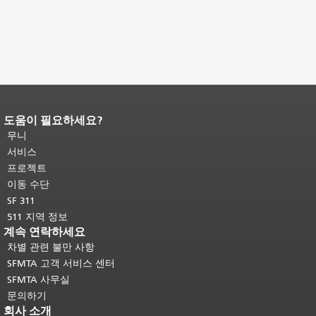
도움이 필요하세요?
페이지 내용 끝입니다.
이 페이지의 나
머지 내용은 모든 페이지에 반복됩니
무니
다.
메인 콘텐츠 상단으로 돌아가려면
서비스
여기를 클릭하십시오
.
프로젝트
이동 수단
SF 311
511 지역 정보
계속 연락하세요
차별 관련 불만 사항
SFMTA 고객 서비스 센터
SFMTA 사무실
문의하기
회사 소개