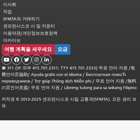
이사회
직업
SFMTA와 거래하기
샌프란시스코 시 및 카운티
이용약관/개인정보보호정책
아카이브
여행 계획을 세우세요
요금





☎
311 (SF 외부 415.701.2311; TTY 415.701.2323) 무료 언어 지원 /
免
費언어言協助
/
Ayuda gratis con el idioma
/
Бесплатная помоЂ
переводчиков
/
Trợ giúp Thông dịch Miễn phí
/
무료 언어 지원
/
無料
の言언어支援
/
무료 언어 지원
/
Libreng tulong para sa wikang Filipino
저작권 © 2013-2025 샌프란시스코 시립 교통국(SFMTA). 모든 권리 보
유.