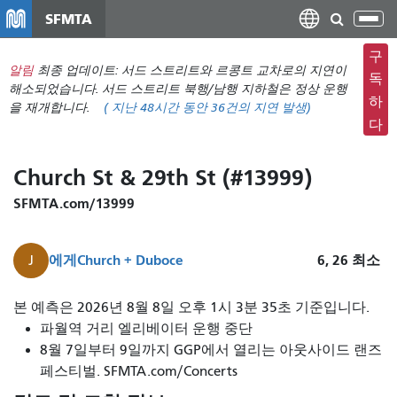
주
SFMTA
탐
요
색
컨
구
메
알림
최종 업데이트: 서드 스트리트와 르콩트 교차로의 지연이
텐
독
뉴
해소되었습니다. 서드 스트리트 북행/남행 지하철은 정상 운행
츠
하
을 재개합니다.
(
지난 48시간 동안
36건의 지연 발생)
전
로
다
환
건
너
Church St & 29th St (#13999)
뛰
기
SFMTA.com/13999
에게
Church + Duboce
6, 26
최소
J
본 예측은 2026년 8월 8일 오후 1시 3분 35초 기준입니다.
파월역 거리 엘리베이터 운행 중단
8월 7일부터 9일까지 GGP에서 열리는 아웃사이드 랜즈
페스티벌. SFMTA.com/Concerts