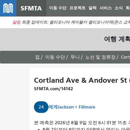
SFMTA
이동 수단
프로젝트
달력
서비스
소식
회
알림
최종 업데이트: 캘리포니아 케이블카 캘리포니아역(존스 교차
여행 계
집
이동 수단
무니
노선 및 정류장
Cort
Cortland Ave & Andover St 
SFMTA.com/14142
에게
Jackson + Fillmore
24
24
본 예측은 2026년 8월 9일 오전 6시 01분 11
디
8월 7일부터 9일까지 GGP에서 열리는 아웃사이